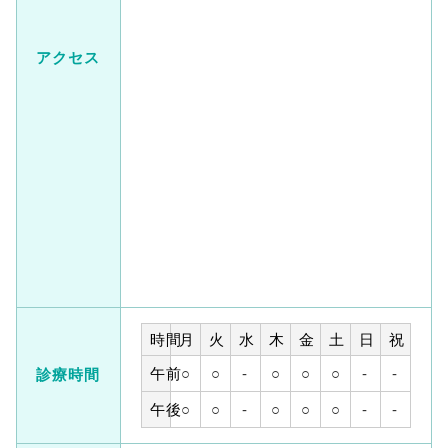
アクセス
時間
月
火
水
木
金
土
日
祝
午前
○
○
-
○
○
○
-
-
診療時間
午後
○
○
-
○
○
○
-
-