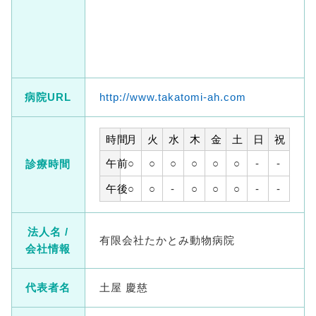
病院URL
http://www.takatomi-ah.com
時間
月
火
水
木
金
土
日
祝
午前
○
○
○
○
○
○
-
-
診療時間
午後
○
○
-
○
○
○
-
-
法人名 /
有限会社たかとみ動物病院
会社情報
代表者名
土屋 慶慈