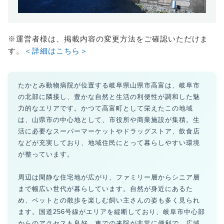
※運営者様は、掲載内容の変更方法をご確認いただけま
す。
＜詳細はこちら＞
たかとみ動物病院が位置する岐阜県山県市高富は、岐阜市
の北部に隣接し、豊かな自然と生活の利便性が調和した魅
力的なエリアです。かつて高富町として栄えたこの地域
は、山県市の中心地として、市役所や商業施設が集積。生
活に必要なスーパーマーケットやドラッグストア、飲食店
などが充実しており、地域住民にとって暮らしやすい環境
が整っています。
周辺は閑静な住宅地が広がり、ファミリー層からシニア層
まで幅広い世代が暮らしています。自然が身近にあるた
め、ペットとの散歩を楽しむ飼い主さんの姿も多く見られ
ます。国道256号線がエリアを縦断しており、岐阜市中心部
からのアクセスも良好。車での来院が非常に便利で、広域