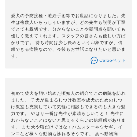
愛犬の予防接種・避妊手術等でお世話になりました。先
生は複数人いらっしゃいますが、どの先生も説明が丁寧
でとても親切です。分からないことや疑問点を聞いても
優しく教えてくれます。スタッフの皆さんも優しい方ば
かりです。 待ち時間は少し長めという印象ですが、信
頼できる病院なので、今後もお世話になりたいと思いま
す。
Calooペット
初めて柴犬を飼い始めた頃知人の紹介でこの病院を訪れ
ました。 子犬が集まるしつけ教室や成犬のためのしつ
け教室も充実していて気軽に相談もできるのも大きな魅
力です。 やはり一番は先生が素晴らしいこと！ 先生に
わからないことはないと思えるくらいの信頼感がありま
す。 また犬や猫だけではなくハムスターやウサギ、イ
ンコなど様々な動物も診れるそうです。 あべ動物病