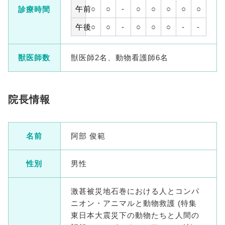
午前
○
○
-
○
○
○
○
○
診療時間
午後
○
○
-
○
○
○
-
-
獣医師数
獣医師2名、動物看護師6名
院長情報
名前
阿部 俊範
性別
男性
激甚被災地石巻における人とコンパ
ニオン・アニマルと動物救護 (特集
東日本大震災下の動物たちと人間の