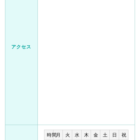
アクセス
時間
月
火
水
木
金
土
日
祝