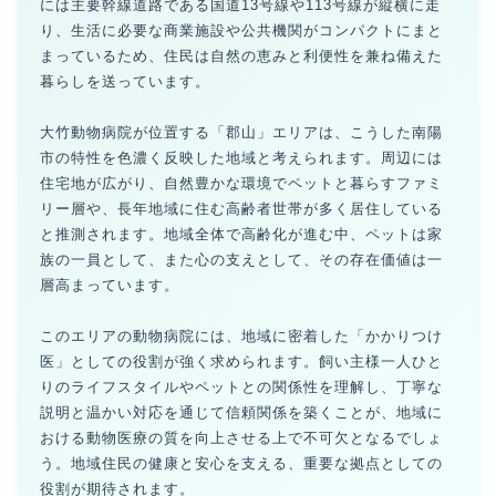
には主要幹線道路である国道13号線や113号線が縦横に走
り、生活に必要な商業施設や公共機関がコンパクトにまと
まっているため、住民は自然の恵みと利便性を兼ね備えた
暮らしを送っています。
大竹動物病院が位置する「郡山」エリアは、こうした南陽
市の特性を色濃く反映した地域と考えられます。周辺には
住宅地が広がり、自然豊かな環境でペットと暮らすファミ
リー層や、長年地域に住む高齢者世帯が多く居住している
と推測されます。地域全体で高齢化が進む中、ペットは家
族の一員として、また心の支えとして、その存在価値は一
層高まっています。
このエリアの動物病院には、地域に密着した「かかりつけ
医」としての役割が強く求められます。飼い主様一人ひと
りのライフスタイルやペットとの関係性を理解し、丁寧な
説明と温かい対応を通じて信頼関係を築くことが、地域に
おける動物医療の質を向上させる上で不可欠となるでしょ
う。地域住民の健康と安心を支える、重要な拠点としての
役割が期待されます。