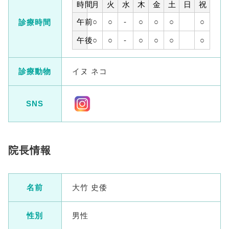
時間
月
火
水
木
金
土
日
祝
午前
○
○
-
○
○
○
○
診療時間
午後
○
○
-
○
○
○
○
診療動物
イヌ ネコ
SNS
院長情報
名前
大竹 史倭
性別
男性