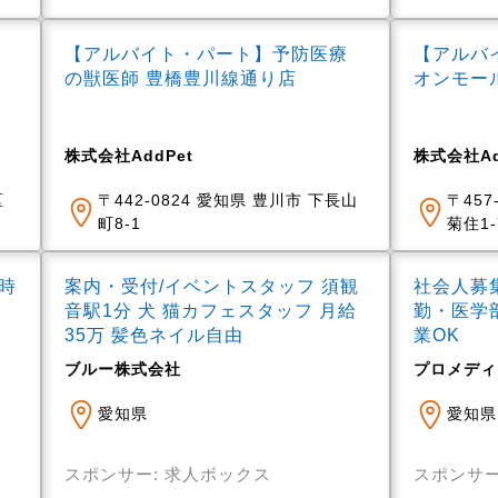
【アルバイト・パート】予防医療
【アルバ
の獣医師 豊橋豊川線通り店
オンモー
株式会社AddPet
株式会社Ad
区
〒442-0824 愛知県 豊川市 下長山
〒457
町8-1
菊住1
時
案内・受付/イベントスタッフ 須観
社会人募
音駅1分 犬 猫カフェスタッフ 月給
勤・医学
35万 髪色ネイル自由
業OK
ブルー株式会社
プロメディ
愛知県
愛知県
スポンサー: 求人ボックス
スポンサー