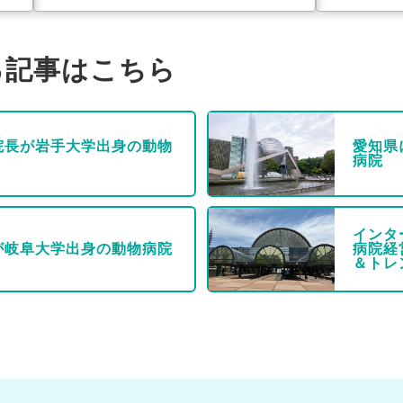
る記事はこちら
院長が岩手大学出身の動物
愛知県
病院
インタ
が岐阜大学出身の動物病院
病院経
＆トレ