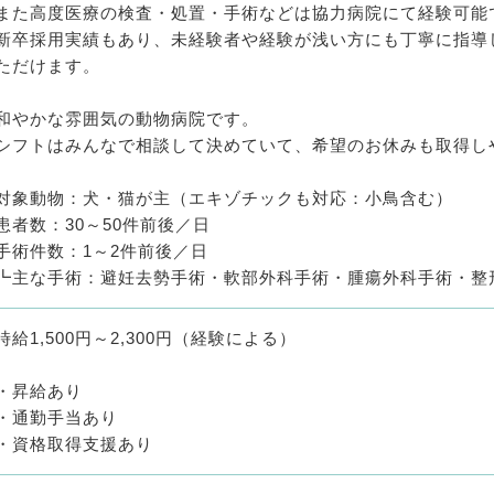
また高度医療の検査・処置・手術などは協力病院にて経験可能
新卒採用実績もあり、未経験者や経験が浅い方にも丁寧に指導
ただけます。
和やかな雰囲気の動物病院です。
シフトはみんなで相談して決めていて、希望のお休みも取得し
対象動物：犬・猫が主（エキゾチックも対応：小鳥含む）
患者数：30～50件前後／日
手術件数：1～2件前後／日
┗主な手術：避妊去勢手術・軟部外科手術・腫瘍外科手術・整
時給1,500円～2,300円（経験による）
・昇給あり
・通勤手当あり
・資格取得支援あり