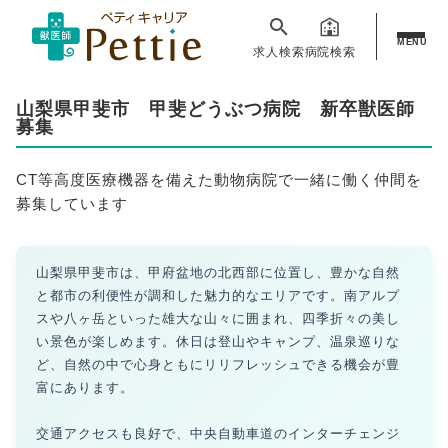
MENU
求人検索
病院検索
山梨県甲斐市 甲斐どうぶつ病院 新卒獣医師
募集
CT等高度医療機器を備えた動物病院で一緒に働く仲間を
募集しています
山梨県甲斐市は、甲府盆地の北西部に位置し、豊かな自然
と都市の利便性が調和した魅力的なエリアです。南アルプ
スや八ヶ岳といった雄大な山々に囲まれ、四季折々の美し
い景色が楽しめます。休日は登山やキャンプ、温泉巡りな
ど、自然の中で心身ともにリリフレッシュできる機会が豊
富にあります。
交通アクセスも良好で、中央自動車道のインターチェンジ