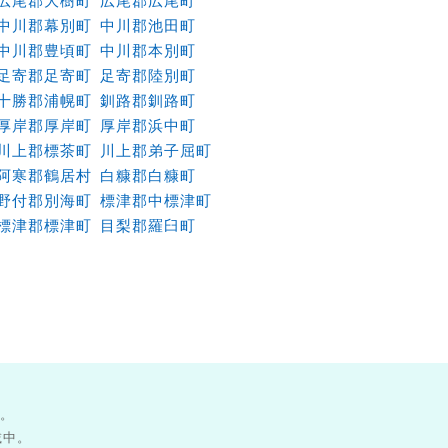
広尾郡大樹町
広尾郡広尾町
中川郡幕別町
中川郡池田町
中川郡豊頃町
中川郡本別町
足寄郡足寄町
足寄郡陸別町
十勝郡浦幌町
釧路郡釧路町
厚岸郡厚岸町
厚岸郡浜中町
川上郡標茶町
川上郡弟子屈町
阿寒郡鶴居村
白糠郡白糠町
野付郡別海町
標津郡中標津町
標津郡標津町
目梨郡羅臼町
す。
載中。