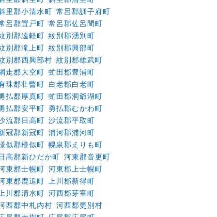
斜里郡小清水町
常呂郡訓子府町
常呂郡置戸町
常呂郡佐呂間町
紋別郡遠軽町
紋別郡湧別町
紋別郡滝上町
紋別郡興部町
紋別郡西興部村
紋別郡雄武町
網走郡大空町
虻田郡豊浦町
有珠郡壮瞥町
白老郡白老町
勇払郡厚真町
虻田郡洞爺湖町
勇払郡安平町
勇払郡むかわ町
沙流郡日高町
沙流郡平取町
新冠郡新冠町
浦河郡浦河町
様似郡様似町
幌泉郡えりも町
日高郡新ひだか町
河東郡音更町
河東郡士幌町
河東郡上士幌町
河東郡鹿追町
上川郡新得町
上川郡清水町
河西郡芽室町
河西郡中札内村
河西郡更別村