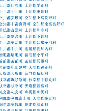
上川郡比布町
上川郡愛別町
上川郡上川町
上川郡東川町
上川郡美瑛町
空知郡上富良野町
空知郡中富良野町
空知郡南富良野町
勇払郡占冠村
上川郡和寒町
上川郡剣淵町
上川郡下川町
中川郡美深町
中川郡音威子府村
中川郡中川町
雨竜郡幌加内町
増毛郡増毛町
留萌郡小平町
苫前郡苫前町
苫前郡羽幌町
苫前郡初山別村
天塩郡遠別町
天塩郡天塩町
宗谷郡猿払村
枝幸郡浜頓別町
枝幸郡中頓別町
枝幸郡枝幸町
天塩郡豊富町
礼文郡礼文町
利尻郡利尻町
利尻郡利尻富士町
天塩郡幌延町
網走郡美幌町
網走郡津別町
斜里郡斜里町
斜里郡清里町