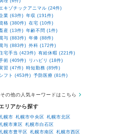
病理 (6件)
エキゾチックアニマル (24件)
企業 (63件)
年収 (191件)
資格 (380件)
在宅 (10件)
畜産 (13件)
年齢不問 (1件)
賞与 (883件)
年俸 (88件)
賞与 (883件)
外科 (172件)
住宅手当 (423件)
有給休暇 (221件)
手術 (409件)
リハビリ (18件)
実習 (47件)
時短勤務 (89件)
シフト (453件)
予防医療 (81件)
その他の人気キーワードはこちら
エリアから探す
札幌市
札幌市中央区
札幌市北区
札幌市東区
札幌市白石区
札幌市豊平区
札幌市南区
札幌市西区