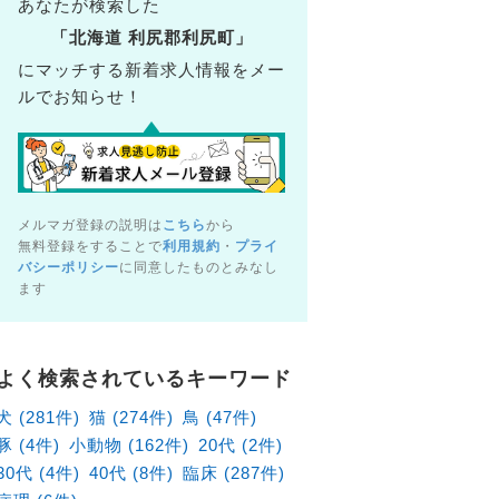
あなたが検索した
「北海道 利尻郡利尻町」
にマッチする新着求人情報をメー
ルでお知らせ！
メルマガ登録の説明は
こちら
から
無料登録をすることで
利用規約
・
プライ
バシーポリシー
に同意したものとみなし
ます
病院（北海道札幌市東区）の獣医師×アルバイト・パート求
北海道札幌市東区
よく検索されているキーワード
給1,880円～
犬 (281件)
猫 (274件)
鳥 (47件)
豚 (4件)
小動物 (162件)
20代 (2件)
30代 (4件)
40代 (8件)
臨床 (287件)