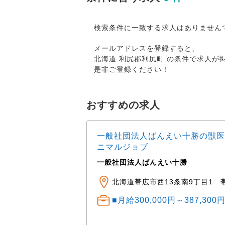
検索条件に一致する求人はありません
メールアドレスを登録すると、
北海道 利尻郡利尻町 の条件で求人
是非ご登録ください！
おすすめの求人
一般社団法人ばんえい十勝の獣医
ニマルジョブ
一般社団法人ばんえい十勝
ニマルクリニック ※車
田町公園・湯川公園・
北海道帯広市西13条南9丁目1 
■月給300,000円～387,30
） 中途： 経験・ス
程度 経験1～3年