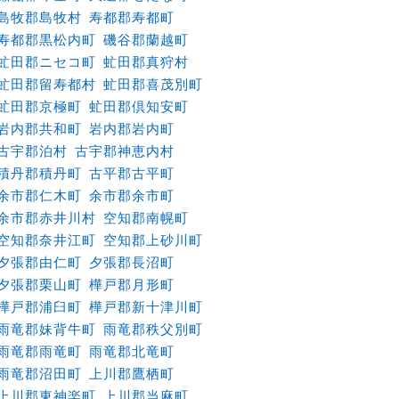
島牧郡島牧村
寿都郡寿都町
寿都郡黒松内町
磯谷郡蘭越町
虻田郡ニセコ町
虻田郡真狩村
虻田郡留寿都村
虻田郡喜茂別町
虻田郡京極町
虻田郡倶知安町
岩内郡共和町
岩内郡岩内町
古宇郡泊村
古宇郡神恵内村
積丹郡積丹町
古平郡古平町
余市郡仁木町
余市郡余市町
余市郡赤井川村
空知郡南幌町
空知郡奈井江町
空知郡上砂川町
夕張郡由仁町
夕張郡長沼町
夕張郡栗山町
樺戸郡月形町
樺戸郡浦臼町
樺戸郡新十津川町
雨竜郡妹背牛町
雨竜郡秩父別町
雨竜郡雨竜町
雨竜郡北竜町
雨竜郡沼田町
上川郡鷹栖町
上川郡東神楽町
上川郡当麻町