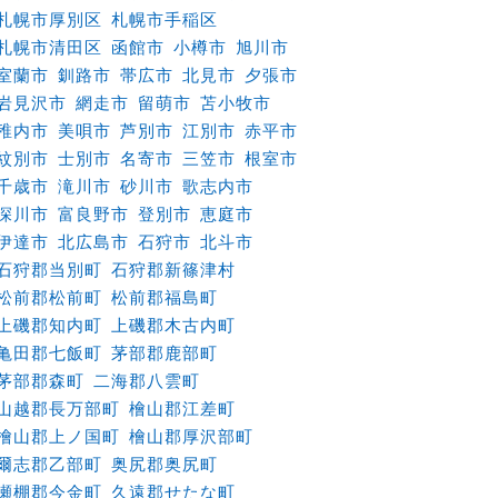
札幌市厚別区
札幌市手稲区
札幌市清田区
函館市
小樽市
旭川市
室蘭市
釧路市
帯広市
北見市
夕張市
岩見沢市
網走市
留萌市
苫小牧市
稚内市
美唄市
芦別市
江別市
赤平市
紋別市
士別市
名寄市
三笠市
根室市
千歳市
滝川市
砂川市
歌志内市
深川市
富良野市
登別市
恵庭市
伊達市
北広島市
石狩市
北斗市
石狩郡当別町
石狩郡新篠津村
松前郡松前町
松前郡福島町
上磯郡知内町
上磯郡木古内町
亀田郡七飯町
茅部郡鹿部町
茅部郡森町
二海郡八雲町
山越郡長万部町
檜山郡江差町
檜山郡上ノ国町
檜山郡厚沢部町
爾志郡乙部町
奥尻郡奥尻町
瀬棚郡今金町
久遠郡せたな町