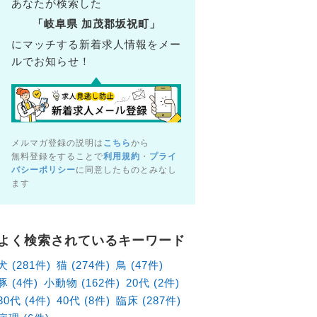
あなたが検索した
「岐阜県 加茂郡坂祝町」
にマッチする新着求人情報をメー
ルでお知らせ！
メルマガ登録の説明は
こちら
から
無料登録をすることで
利用規約
・
プライ
バシーポリシー
に同意したものとみなし
ます
医師（中途）】毎日17時上がりを目指しています！
どうぶつ病院
よく検索されているキーワード
500-8212 岐阜県 岐阜市 日野南7丁目6－13
犬 (281件)
猫 (274件)
鳥 (47件)
月給 330,000円 ～ ・交通費全額支給 ・セミナー学会の費
豚 (4件)
小動物 (162件)
20代 (2件)
30代 (4件)
40代 (8件)
臨床 (287件)