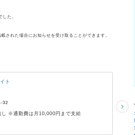
でした。
が掲載された場合にお知らせを受け取ることができます。
イト
【獣
日野
-32
〒
ぼ無し ※通勤費は月10,000円まで支給