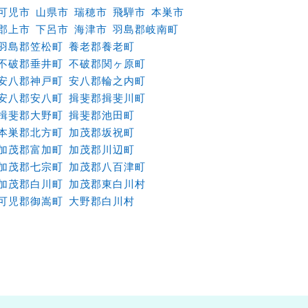
可児市
山県市
瑞穂市
飛騨市
本巣市
郡上市
下呂市
海津市
羽島郡岐南町
羽島郡笠松町
養老郡養老町
不破郡垂井町
不破郡関ヶ原町
安八郡神戸町
安八郡輪之内町
安八郡安八町
揖斐郡揖斐川町
揖斐郡大野町
揖斐郡池田町
本巣郡北方町
加茂郡坂祝町
加茂郡富加町
加茂郡川辺町
加茂郡七宗町
加茂郡八百津町
加茂郡白川町
加茂郡東白川村
可児郡御嵩町
大野郡白川村