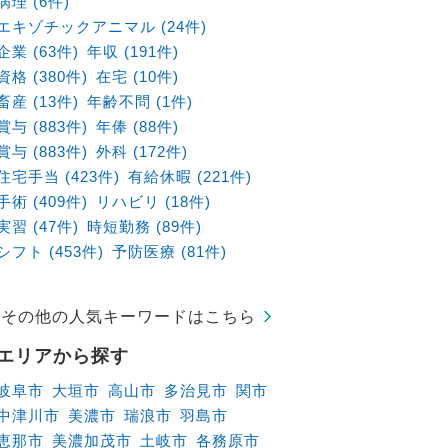
病理 (6件)
エキゾチックアニマル (24件)
企業 (63件)
年収 (191件)
資格 (380件)
在宅 (10件)
畜産 (13件)
年齢不問 (1件)
賞与 (883件)
年俸 (88件)
賞与 (883件)
外科 (172件)
住宅手当 (423件)
有給休暇 (221件)
手術 (409件)
リハビリ (18件)
実習 (47件)
時短勤務 (89件)
シフト (453件)
予防医療 (81件)
その他の人気キーワードはこちら
エリアから探す
岐阜市
大垣市
高山市
多治見市
関市
中津川市
美濃市
瑞浪市
羽島市
恵那市
美濃加茂市
土岐市
各務原市