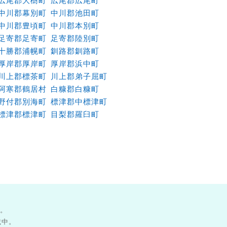
広尾郡大樹町
広尾郡広尾町
中川郡幕別町
中川郡池田町
中川郡豊頃町
中川郡本別町
足寄郡足寄町
足寄郡陸別町
十勝郡浦幌町
釧路郡釧路町
厚岸郡厚岸町
厚岸郡浜中町
川上郡標茶町
川上郡弟子屈町
阿寒郡鶴居村
白糠郡白糠町
野付郡別海町
標津郡中標津町
標津郡標津町
目梨郡羅臼町
す。
載中。