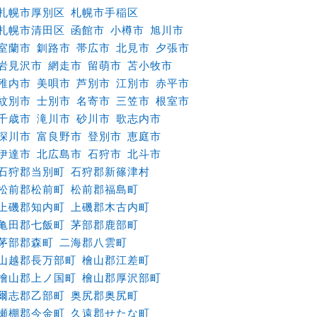
札幌市厚別区
札幌市手稲区
札幌市清田区
函館市
小樽市
旭川市
室蘭市
釧路市
帯広市
北見市
夕張市
岩見沢市
網走市
留萌市
苫小牧市
稚内市
美唄市
芦別市
江別市
赤平市
紋別市
士別市
名寄市
三笠市
根室市
千歳市
滝川市
砂川市
歌志内市
深川市
富良野市
登別市
恵庭市
伊達市
北広島市
石狩市
北斗市
石狩郡当別町
石狩郡新篠津村
松前郡松前町
松前郡福島町
上磯郡知内町
上磯郡木古内町
亀田郡七飯町
茅部郡鹿部町
茅部郡森町
二海郡八雲町
山越郡長万部町
檜山郡江差町
檜山郡上ノ国町
檜山郡厚沢部町
爾志郡乙部町
奥尻郡奥尻町
瀬棚郡今金町
久遠郡せたな町