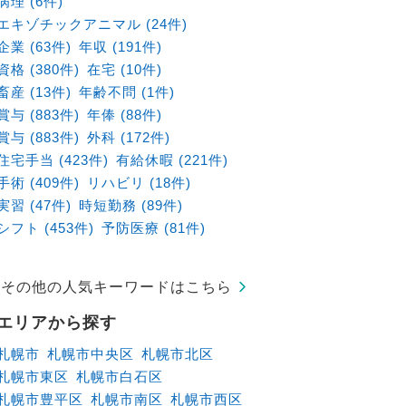
病理 (6件)
エキゾチックアニマル (24件)
企業 (63件)
年収 (191件)
資格 (380件)
在宅 (10件)
畜産 (13件)
年齢不問 (1件)
賞与 (883件)
年俸 (88件)
賞与 (883件)
外科 (172件)
住宅手当 (423件)
有給休暇 (221件)
手術 (409件)
リハビリ (18件)
実習 (47件)
時短勤務 (89件)
シフト (453件)
予防医療 (81件)
その他の人気キーワードはこちら
エリアから探す
札幌市
札幌市中央区
札幌市北区
札幌市東区
札幌市白石区
札幌市豊平区
札幌市南区
札幌市西区