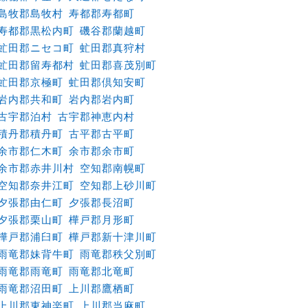
島牧郡島牧村
寿都郡寿都町
寿都郡黒松内町
磯谷郡蘭越町
虻田郡ニセコ町
虻田郡真狩村
虻田郡留寿都村
虻田郡喜茂別町
虻田郡京極町
虻田郡倶知安町
岩内郡共和町
岩内郡岩内町
古宇郡泊村
古宇郡神恵内村
積丹郡積丹町
古平郡古平町
余市郡仁木町
余市郡余市町
余市郡赤井川村
空知郡南幌町
空知郡奈井江町
空知郡上砂川町
夕張郡由仁町
夕張郡長沼町
夕張郡栗山町
樺戸郡月形町
樺戸郡浦臼町
樺戸郡新十津川町
雨竜郡妹背牛町
雨竜郡秩父別町
雨竜郡雨竜町
雨竜郡北竜町
雨竜郡沼田町
上川郡鷹栖町
上川郡東神楽町
上川郡当麻町