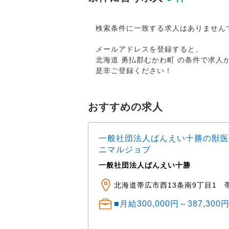
検索条件に一致する求人はありません
メールアドレスを登録すると、
北海道 勇払郡むかわ町 の条件で求
是非ご登録ください！
おすすめの求人
一般社団法人ばんえい十勝の獣医
ニマルジョブ
一般社団法人ばんえい十勝
ニマルクリニック ※車
田町公園・湯川公園・
北海道帯広市西13条南9丁目1 
■月給300,000円～387,30
） 中途： 経験・ス
程度 経験1～3年