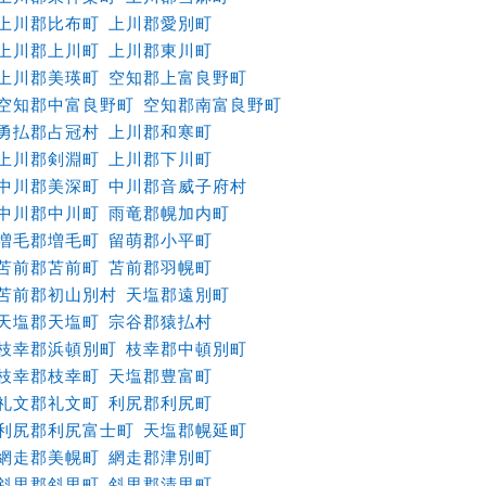
上川郡比布町
上川郡愛別町
上川郡上川町
上川郡東川町
上川郡美瑛町
空知郡上富良野町
空知郡中富良野町
空知郡南富良野町
勇払郡占冠村
上川郡和寒町
上川郡剣淵町
上川郡下川町
中川郡美深町
中川郡音威子府村
中川郡中川町
雨竜郡幌加内町
増毛郡増毛町
留萌郡小平町
苫前郡苫前町
苫前郡羽幌町
苫前郡初山別村
天塩郡遠別町
天塩郡天塩町
宗谷郡猿払村
枝幸郡浜頓別町
枝幸郡中頓別町
枝幸郡枝幸町
天塩郡豊富町
礼文郡礼文町
利尻郡利尻町
利尻郡利尻富士町
天塩郡幌延町
網走郡美幌町
網走郡津別町
斜里郡斜里町
斜里郡清里町