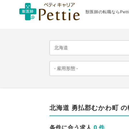
獣医師の転職ならPet
北海道 勇払郡むかわ町 
0 件
条件に合う求人