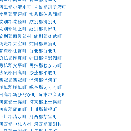
斜里郡小清水町
常呂郡訓子府町
常呂郡置戸町
常呂郡佐呂間町
紋別郡遠軽町
紋別郡湧別町
紋別郡滝上町
紋別郡興部町
紋別郡西興部村
紋別郡雄武町
網走郡大空町
虻田郡豊浦町
有珠郡壮瞥町
白老郡白老町
勇払郡厚真町
虻田郡洞爺湖町
勇払郡安平町
勇払郡むかわ町
沙流郡日高町
沙流郡平取町
新冠郡新冠町
浦河郡浦河町
様似郡様似町
幌泉郡えりも町
日高郡新ひだか町
河東郡音更町
河東郡士幌町
河東郡上士幌町
河東郡鹿追町
上川郡新得町
上川郡清水町
河西郡芽室町
河西郡中札内村
河西郡更別村