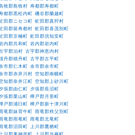
島牧郡島牧村
寿都郡寿都町
寿都郡黒松内町
磯谷郡蘭越町
虻田郡ニセコ町
虻田郡真狩村
虻田郡留寿都村
虻田郡喜茂別町
虻田郡京極町
虻田郡倶知安町
岩内郡共和町
岩内郡岩内町
古宇郡泊村
古宇郡神恵内村
積丹郡積丹町
古平郡古平町
余市郡仁木町
余市郡余市町
余市郡赤井川村
空知郡南幌町
空知郡奈井江町
空知郡上砂川町
夕張郡由仁町
夕張郡長沼町
夕張郡栗山町
樺戸郡月形町
樺戸郡浦臼町
樺戸郡新十津川町
雨竜郡妹背牛町
雨竜郡秩父別町
雨竜郡雨竜町
雨竜郡北竜町
雨竜郡沼田町
上川郡鷹栖町
上川郡東神楽町
上川郡当麻町