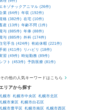
病理 (6件)
エキゾチックアニマル (26件)
企業 (64件)
年収 (192件)
資格 (382件)
在宅 (10件)
畜産 (13件)
年齢不問 (1件)
賞与 (885件)
年俸 (88件)
賞与 (885件)
外科 (174件)
住宅手当 (424件)
有給休暇 (221件)
手術 (411件)
リハビリ (18件)
実習 (49件)
時短勤務 (89件)
シフト (453件)
予防医療 (81件)
その他の人気キーワードはこちら
エリアから探す
札幌市
札幌市中央区
札幌市北区
札幌市東区
札幌市白石区
札幌市豊平区
札幌市南区
札幌市西区