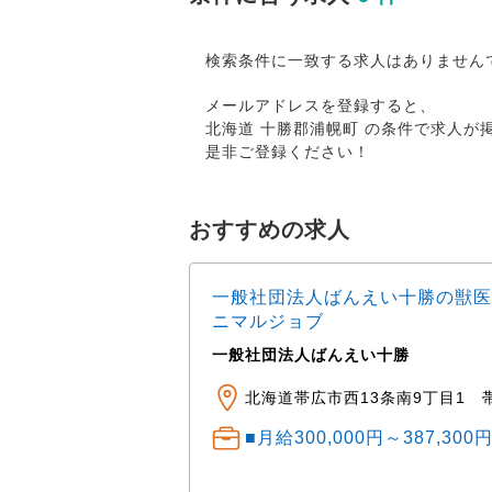
検索条件に一致する求人はありません
メールアドレスを登録すると、
北海道 十勝郡浦幌町 の条件で求人
是非ご登録ください！
おすすめの求人
一般社団法人ばんえい十勝の獣医
ニマルジョブ
一般社団法人ばんえい十勝
ニマルクリニック ※車
田町公園・湯川公園・
北海道帯広市西13条南9丁目1 
■月給300,000円～387,30
） 中途： 経験・ス
程度 経験1～3年