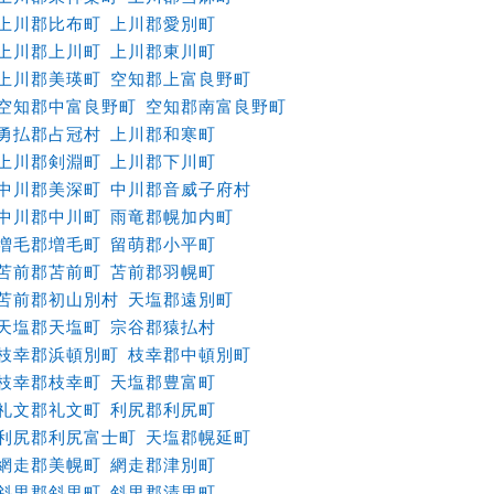
上川郡比布町
上川郡愛別町
上川郡上川町
上川郡東川町
上川郡美瑛町
空知郡上富良野町
空知郡中富良野町
空知郡南富良野町
勇払郡占冠村
上川郡和寒町
上川郡剣淵町
上川郡下川町
中川郡美深町
中川郡音威子府村
中川郡中川町
雨竜郡幌加内町
増毛郡増毛町
留萌郡小平町
苫前郡苫前町
苫前郡羽幌町
苫前郡初山別村
天塩郡遠別町
天塩郡天塩町
宗谷郡猿払村
枝幸郡浜頓別町
枝幸郡中頓別町
枝幸郡枝幸町
天塩郡豊富町
礼文郡礼文町
利尻郡利尻町
利尻郡利尻富士町
天塩郡幌延町
網走郡美幌町
網走郡津別町
斜里郡斜里町
斜里郡清里町