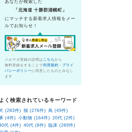
あなたが検索した
「北海道 十勝郡浦幌町」
にマッチする新着求人情報をメー
ルでお知らせ！
メルマガ登録の説明は
こちら
から
無料登録をすることで
利用規約
・
プライ
バシーポリシー
に同意したものとみなし
ます
病院（北海道札幌市東区）の獣医師×アルバイト・パート求
北海道札幌市東区
よく検索されているキーワード
給1,880円～
犬 (283件)
猫 (276件)
鳥 (49件)
豚 (4件)
小動物 (164件)
20代 (2件)
30代 (4件)
40代 (8件)
臨床 (289件)