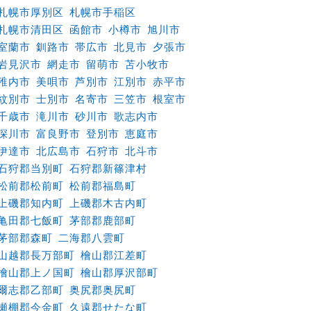
札幌市厚別区
札幌市手稲区
札幌市清田区
函館市
小樽市
旭川市
室蘭市
釧路市
帯広市
北見市
夕張市
岩見沢市
網走市
留萌市
苫小牧市
稚内市
美唄市
芦別市
江別市
赤平市
紋別市
士別市
名寄市
三笠市
根室市
千歳市
滝川市
砂川市
歌志内市
深川市
富良野市
登別市
恵庭市
伊達市
北広島市
石狩市
北斗市
石狩郡当別町
石狩郡新篠津村
松前郡松前町
松前郡福島町
上磯郡知内町
上磯郡木古内町
亀田郡七飯町
茅部郡鹿部町
茅部郡森町
二海郡八雲町
山越郡長万部町
檜山郡江差町
檜山郡上ノ国町
檜山郡厚沢部町
爾志郡乙部町
奥尻郡奥尻町
瀬棚郡今金町
久遠郡せたな町