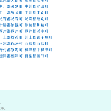
広尾郡大樹町
広尾郡広尾町
中川郡幕別町
中川郡池田町
中川郡豊頃町
中川郡本別町
足寄郡足寄町
足寄郡陸別町
十勝郡浦幌町
釧路郡釧路町
厚岸郡厚岸町
厚岸郡浜中町
川上郡標茶町
川上郡弟子屈町
阿寒郡鶴居村
白糠郡白糠町
野付郡別海町
標津郡中標津町
標津郡標津町
目梨郡羅臼町
す。
載中。