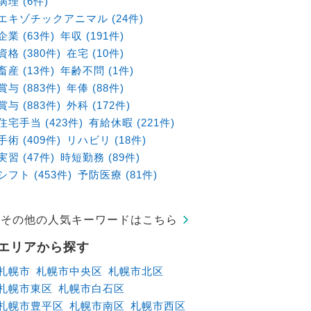
病理 (6件)
エキゾチックアニマル (24件)
企業 (63件)
年収 (191件)
資格 (380件)
在宅 (10件)
畜産 (13件)
年齢不問 (1件)
賞与 (883件)
年俸 (88件)
賞与 (883件)
外科 (172件)
住宅手当 (423件)
有給休暇 (221件)
手術 (409件)
リハビリ (18件)
実習 (47件)
時短勤務 (89件)
シフト (453件)
予防医療 (81件)
その他の人気キーワードはこちら
エリアから探す
札幌市
札幌市中央区
札幌市北区
札幌市東区
札幌市白石区
札幌市豊平区
札幌市南区
札幌市西区