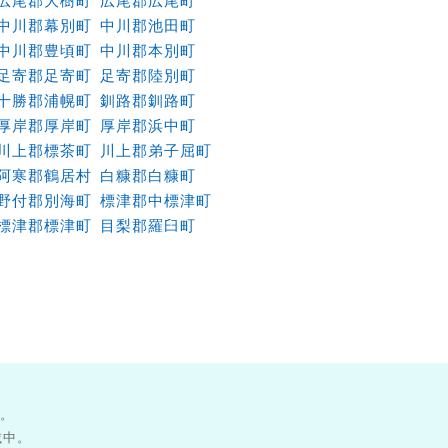
広尾郡大樹町
広尾郡広尾町
中川郡幕別町
中川郡池田町
中川郡豊頃町
中川郡本別町
足寄郡足寄町
足寄郡陸別町
十勝郡浦幌町
釧路郡釧路町
厚岸郡厚岸町
厚岸郡浜中町
川上郡標茶町
川上郡弟子屈町
阿寒郡鶴居村
白糠郡白糠町
野付郡別海町
標津郡中標津町
標津郡標津町
目梨郡羅臼町
す。
載中。