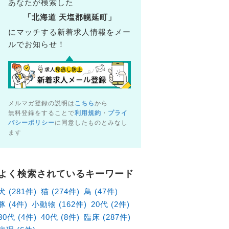
あなたが検索した
「北海道 天塩郡幌延町」
にマッチする新着求人情報をメー
ルでお知らせ！
メルマガ登録の説明は
こちら
から
無料登録をすることで
利用規約
・
プライ
バシーポリシー
に同意したものとみなし
ます
病院（北海道札幌市東区）の獣医師×アルバイト・パート求
北海道札幌市東区
よく検索されているキーワード
給1,880円～
犬 (281件)
猫 (274件)
鳥 (47件)
豚 (4件)
小動物 (162件)
20代 (2件)
30代 (4件)
40代 (8件)
臨床 (287件)