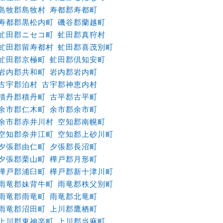
島牧郡島牧村
寿都郡寿都町
寿都郡黒松内町
磯谷郡蘭越町
虻田郡ニセコ町
虻田郡真狩村
虻田郡留寿都村
虻田郡喜茂別町
虻田郡京極町
虻田郡倶知安町
岩内郡共和町
岩内郡岩内町
古宇郡泊村
古宇郡神恵内村
積丹郡積丹町
古平郡古平町
余市郡仁木町
余市郡余市町
余市郡赤井川村
空知郡南幌町
空知郡奈井江町
空知郡上砂川町
夕張郡由仁町
夕張郡長沼町
夕張郡栗山町
樺戸郡月形町
樺戸郡浦臼町
樺戸郡新十津川町
雨竜郡妹背牛町
雨竜郡秩父別町
雨竜郡雨竜町
雨竜郡北竜町
雨竜郡沼田町
上川郡鷹栖町
上川郡東神楽町
上川郡当麻町