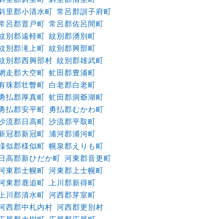
斜里郡小清水町
常呂郡訓子府町
常呂郡置戸町
常呂郡佐呂間町
紋別郡遠軽町
紋別郡湧別町
紋別郡滝上町
紋別郡興部町
紋別郡西興部村
紋別郡雄武町
網走郡大空町
虻田郡豊浦町
有珠郡壮瞥町
白老郡白老町
勇払郡厚真町
虻田郡洞爺湖町
勇払郡安平町
勇払郡むかわ町
沙流郡日高町
沙流郡平取町
新冠郡新冠町
浦河郡浦河町
様似郡様似町
幌泉郡えりも町
日高郡新ひだか町
河東郡音更町
河東郡士幌町
河東郡上士幌町
河東郡鹿追町
上川郡新得町
上川郡清水町
河西郡芽室町
河西郡中札内村
河西郡更別村