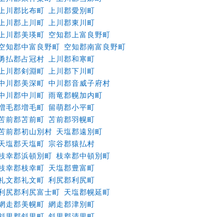
上川郡比布町
上川郡愛別町
上川郡上川町
上川郡東川町
上川郡美瑛町
空知郡上富良野町
空知郡中富良野町
空知郡南富良野町
勇払郡占冠村
上川郡和寒町
上川郡剣淵町
上川郡下川町
中川郡美深町
中川郡音威子府村
中川郡中川町
雨竜郡幌加内町
増毛郡増毛町
留萌郡小平町
苫前郡苫前町
苫前郡羽幌町
苫前郡初山別村
天塩郡遠別町
天塩郡天塩町
宗谷郡猿払村
枝幸郡浜頓別町
枝幸郡中頓別町
枝幸郡枝幸町
天塩郡豊富町
礼文郡礼文町
利尻郡利尻町
利尻郡利尻富士町
天塩郡幌延町
網走郡美幌町
網走郡津別町
斜里郡斜里町
斜里郡清里町