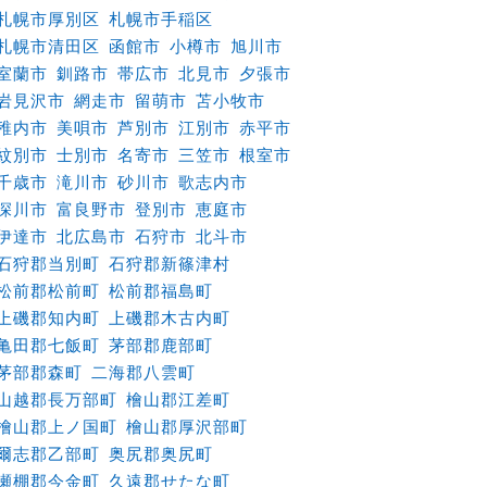
札幌市厚別区
札幌市手稲区
札幌市清田区
函館市
小樽市
旭川市
室蘭市
釧路市
帯広市
北見市
夕張市
岩見沢市
網走市
留萌市
苫小牧市
稚内市
美唄市
芦別市
江別市
赤平市
紋別市
士別市
名寄市
三笠市
根室市
千歳市
滝川市
砂川市
歌志内市
深川市
富良野市
登別市
恵庭市
伊達市
北広島市
石狩市
北斗市
石狩郡当別町
石狩郡新篠津村
松前郡松前町
松前郡福島町
上磯郡知内町
上磯郡木古内町
亀田郡七飯町
茅部郡鹿部町
茅部郡森町
二海郡八雲町
山越郡長万部町
檜山郡江差町
檜山郡上ノ国町
檜山郡厚沢部町
爾志郡乙部町
奥尻郡奥尻町
瀬棚郡今金町
久遠郡せたな町