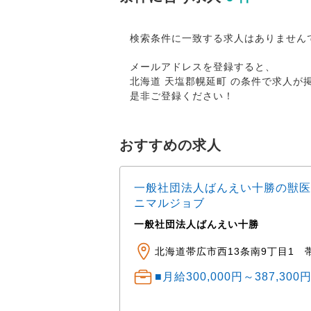
検索条件に一致する求人はありません
メールアドレスを登録すると、
北海道 天塩郡幌延町 の条件で求人
是非ご登録ください！
おすすめの求人
一般社団法人ばんえい十勝の獣医
ニマルジョブ
一般社団法人ばんえい十勝
ニマルクリニック ※車
田町公園・湯川公園・
北海道帯広市西13条南9丁目1 
■月給300,000円～387,30
） 中途： 経験・ス
程度 経験1～3年