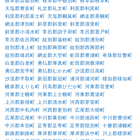
枝幸郡浜頓別町
枝幸郡中頓別町
枝幸郡枝幸町
天塩郡豊富町
礼文郡礼文町
利尻郡利尻町
利尻郡利尻富士町
天塩郡幌延町
網走郡美幌町
網走郡津別町
斜里郡斜里町
斜里郡清里町
斜里郡小清水町
常呂郡訓子府町
常呂郡置戸町
常呂郡佐呂間町
紋別郡遠軽町
紋別郡湧別町
紋別郡滝上町
紋別郡興部町
紋別郡西興部村
紋別郡雄武町
網走郡大空町
虻田郡豊浦町
有珠郡壮瞥町
白老郡白老町
勇払郡厚真町
虻田郡洞爺湖町
勇払郡安平町
勇払郡むかわ町
沙流郡日高町
沙流郡平取町
新冠郡新冠町
浦河郡浦河町
様似郡様似町
幌泉郡えりも町
日高郡新ひだか町
河東郡音更町
河東郡士幌町
河東郡上士幌町
河東郡鹿追町
上川郡新得町
上川郡清水町
河西郡芽室町
河西郡中札内村
河西郡更別村
広尾郡大樹町
広尾郡広尾町
中川郡幕別町
中川郡池田町
中川郡豊頃町
中川郡本別町
足寄郡足寄町
足寄郡陸別町
十勝郡浦幌町
釧路郡釧路町
厚岸郡厚岸町
厚岸郡浜中町
川上郡標茶町