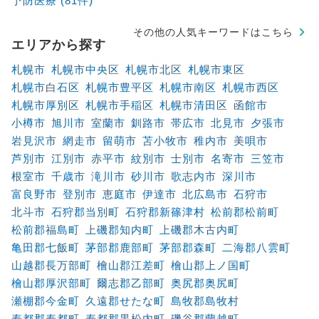
予防医療 (81件)
その他の人気キーワードはこちら
エリアから探す
札幌市
札幌市中央区
札幌市北区
札幌市東区
札幌市白石区
札幌市豊平区
札幌市南区
札幌市西区
札幌市厚別区
札幌市手稲区
札幌市清田区
函館市
小樽市
旭川市
室蘭市
釧路市
帯広市
北見市
夕張市
岩見沢市
網走市
留萌市
苫小牧市
稚内市
美唄市
芦別市
江別市
赤平市
紋別市
士別市
名寄市
三笠市
根室市
千歳市
滝川市
砂川市
歌志内市
深川市
富良野市
登別市
恵庭市
伊達市
北広島市
石狩市
北斗市
石狩郡当別町
石狩郡新篠津村
松前郡松前町
松前郡福島町
上磯郡知内町
上磯郡木古内町
亀田郡七飯町
茅部郡鹿部町
茅部郡森町
二海郡八雲町
山越郡長万部町
檜山郡江差町
檜山郡上ノ国町
檜山郡厚沢部町
爾志郡乙部町
奥尻郡奥尻町
瀬棚郡今金町
久遠郡せたな町
島牧郡島牧村
寿都郡寿都町
寿都郡黒松内町
磯谷郡蘭越町