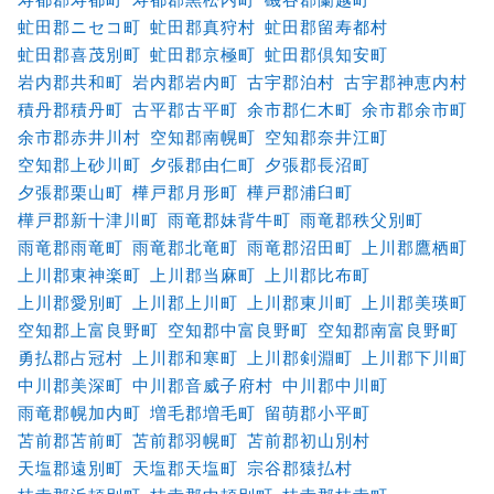
虻田郡ニセコ町
虻田郡真狩村
虻田郡留寿都村
虻田郡喜茂別町
虻田郡京極町
虻田郡倶知安町
岩内郡共和町
岩内郡岩内町
古宇郡泊村
古宇郡神恵内村
積丹郡積丹町
古平郡古平町
余市郡仁木町
余市郡余市町
余市郡赤井川村
空知郡南幌町
空知郡奈井江町
空知郡上砂川町
夕張郡由仁町
夕張郡長沼町
夕張郡栗山町
樺戸郡月形町
樺戸郡浦臼町
樺戸郡新十津川町
雨竜郡妹背牛町
雨竜郡秩父別町
雨竜郡雨竜町
雨竜郡北竜町
雨竜郡沼田町
上川郡鷹栖町
上川郡東神楽町
上川郡当麻町
上川郡比布町
上川郡愛別町
上川郡上川町
上川郡東川町
上川郡美瑛町
空知郡上富良野町
空知郡中富良野町
空知郡南富良野町
勇払郡占冠村
上川郡和寒町
上川郡剣淵町
上川郡下川町
中川郡美深町
中川郡音威子府村
中川郡中川町
雨竜郡幌加内町
増毛郡増毛町
留萌郡小平町
苫前郡苫前町
苫前郡羽幌町
苫前郡初山別村
天塩郡遠別町
天塩郡天塩町
宗谷郡猿払村