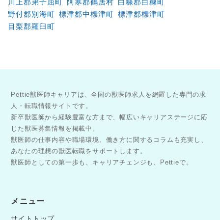
川上郡弟子屈町
阿寒郡鶴居村
白糠郡白糠町
野付郡別海町
標津郡中標津町
標津郡標津町
目梨郡羅臼町
Pettie獣医師キャリアは、全国の獣医師求人を網羅した専門の求
人・転職情報サイトです。
新卒獣医師から経験豊富な方まで、幅広いキャリアステージに応
じた獣医募集情報を掲載中。
獣医師の仕事内容や職場環境、働き方に関するコラムも充実し、
あなたの理想の獣医転職をサポートします。
獣医師としての第一歩も、キャリアチェンジも、Pettieで。
メニュー
サイトトップ