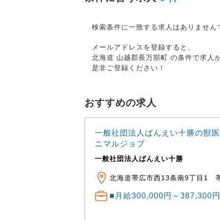
検索条件に一致する求人はありません
メールアドレスを登録すると、
北海道 山越郡長万部町 の条件で求
是非ご登録ください！
おすすめの求人
一般社団法人ばんえい十勝の獣医
ニマルジョブ
一般社団法人ばんえい十勝
ニマルクリニック ※車
田町公園・湯川公園・
北海道帯広市西13条南9丁目1 
■月給300,000円～387,30
） 中途： 経験・ス
程度 経験1～3年