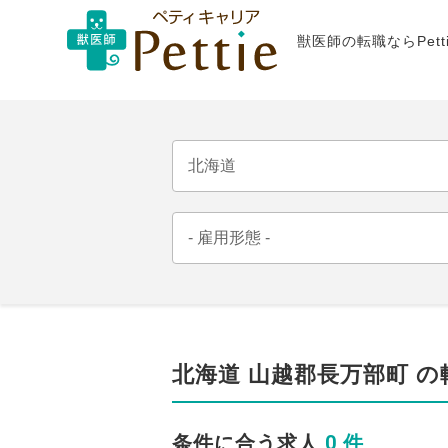
獣医師の転職ならPet
北海道 山越郡長万部町 
0 件
条件に合う求人