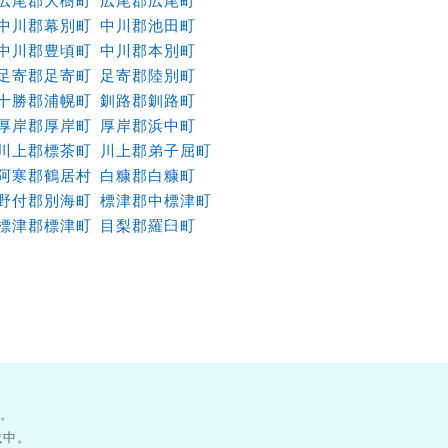
広尾郡大樹町
広尾郡広尾町
中川郡幕別町
中川郡池田町
中川郡豊頃町
中川郡本別町
足寄郡足寄町
足寄郡陸別町
十勝郡浦幌町
釧路郡釧路町
厚岸郡厚岸町
厚岸郡浜中町
川上郡標茶町
川上郡弟子屈町
阿寒郡鶴居村
白糠郡白糠町
野付郡別海町
標津郡中標津町
標津郡標津町
目梨郡羅臼町
す。
載中。