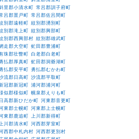
斜里郡小清水町
常呂郡訓子府町
常呂郡置戸町
常呂郡佐呂間町
紋別郡遠軽町
紋別郡湧別町
紋別郡滝上町
紋別郡興部町
紋別郡西興部村
紋別郡雄武町
網走郡大空町
虻田郡豊浦町
有珠郡壮瞥町
白老郡白老町
勇払郡厚真町
虻田郡洞爺湖町
勇払郡安平町
勇払郡むかわ町
沙流郡日高町
沙流郡平取町
新冠郡新冠町
浦河郡浦河町
様似郡様似町
幌泉郡えりも町
日高郡新ひだか町
河東郡音更町
河東郡士幌町
河東郡上士幌町
河東郡鹿追町
上川郡新得町
上川郡清水町
河西郡芽室町
河西郡中札内村
河西郡更別村