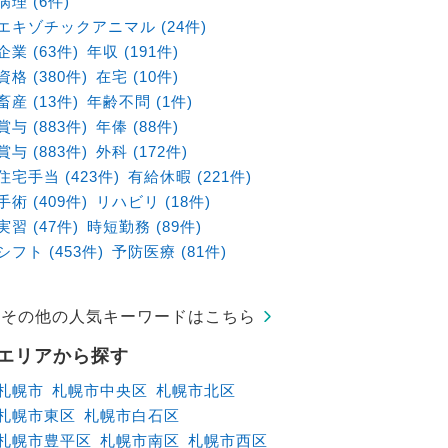
病理 (6件)
エキゾチックアニマル (24件)
企業 (63件)
年収 (191件)
資格 (380件)
在宅 (10件)
畜産 (13件)
年齢不問 (1件)
賞与 (883件)
年俸 (88件)
賞与 (883件)
外科 (172件)
住宅手当 (423件)
有給休暇 (221件)
手術 (409件)
リハビリ (18件)
実習 (47件)
時短勤務 (89件)
シフト (453件)
予防医療 (81件)
その他の人気キーワードはこちら
エリアから探す
札幌市
札幌市中央区
札幌市北区
札幌市東区
札幌市白石区
札幌市豊平区
札幌市南区
札幌市西区