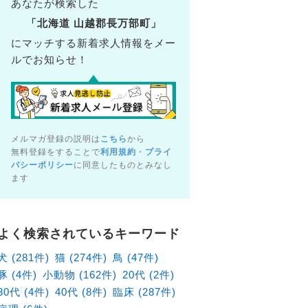
あなたが検索した
「北海道 山越郡長万部町」
にマッチする新着求人情報をメー
ルでお知らせ！
メルマガ登録の説明は
こちら
から
無料登録をすることで
利用規約
・
プライ
バシーポリシー
に同意したものとみなし
ます
病院（北海道札幌市東区）の獣医師×アルバイト・パート求
北海道札幌市東区
よく検索されているキーワード
給1,880円～
犬 (281件)
猫 (274件)
鳥 (47件)
豚 (4件)
小動物 (162件)
20代 (2件)
30代 (4件)
40代 (8件)
臨床 (287件)