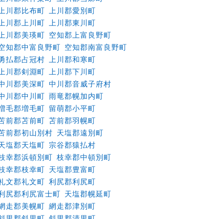
上川郡比布町
上川郡愛別町
上川郡上川町
上川郡東川町
上川郡美瑛町
空知郡上富良野町
空知郡中富良野町
空知郡南富良野町
勇払郡占冠村
上川郡和寒町
上川郡剣淵町
上川郡下川町
中川郡美深町
中川郡音威子府村
中川郡中川町
雨竜郡幌加内町
増毛郡増毛町
留萌郡小平町
苫前郡苫前町
苫前郡羽幌町
苫前郡初山別村
天塩郡遠別町
天塩郡天塩町
宗谷郡猿払村
枝幸郡浜頓別町
枝幸郡中頓別町
枝幸郡枝幸町
天塩郡豊富町
礼文郡礼文町
利尻郡利尻町
利尻郡利尻富士町
天塩郡幌延町
網走郡美幌町
網走郡津別町
斜里郡斜里町
斜里郡清里町