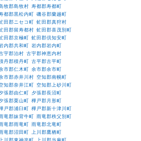
島牧郡島牧村
寿都郡寿都町
寿都郡黒松内町
磯谷郡蘭越町
虻田郡ニセコ町
虻田郡真狩村
虻田郡留寿都村
虻田郡喜茂別町
虻田郡京極町
虻田郡倶知安町
岩内郡共和町
岩内郡岩内町
古宇郡泊村
古宇郡神恵内村
積丹郡積丹町
古平郡古平町
余市郡仁木町
余市郡余市町
余市郡赤井川村
空知郡南幌町
空知郡奈井江町
空知郡上砂川町
夕張郡由仁町
夕張郡長沼町
夕張郡栗山町
樺戸郡月形町
樺戸郡浦臼町
樺戸郡新十津川町
雨竜郡妹背牛町
雨竜郡秩父別町
雨竜郡雨竜町
雨竜郡北竜町
雨竜郡沼田町
上川郡鷹栖町
上川郡東神楽町
上川郡当麻町