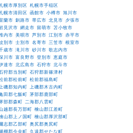
札幌市厚別区
札幌市手稲区
札幌市清田区
函館市
小樽市
旭川市
室蘭市
釧路市
帯広市
北見市
夕張市
岩見沢市
網走市
留萌市
苫小牧市
稚内市
美唄市
芦別市
江別市
赤平市
紋別市
士別市
名寄市
三笠市
根室市
千歳市
滝川市
砂川市
歌志内市
深川市
富良野市
登別市
恵庭市
伊達市
北広島市
石狩市
北斗市
石狩郡当別町
石狩郡新篠津村
松前郡松前町
松前郡福島町
上磯郡知内町
上磯郡木古内町
亀田郡七飯町
茅部郡鹿部町
茅部郡森町
二海郡八雲町
山越郡長万部町
檜山郡江差町
檜山郡上ノ国町
檜山郡厚沢部町
爾志郡乙部町
奥尻郡奥尻町
瀬棚郡今金町
久遠郡せたな町