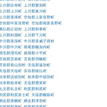
上川郡比布町
上川郡愛別町
上川郡上川町
上川郡東川町
上川郡美瑛町
空知郡上富良野町
空知郡中富良野町
空知郡南富良野町
勇払郡占冠村
上川郡和寒町
上川郡剣淵町
上川郡下川町
中川郡美深町
中川郡音威子府村
中川郡中川町
雨竜郡幌加内町
増毛郡増毛町
留萌郡小平町
苫前郡苫前町
苫前郡羽幌町
苫前郡初山別村
天塩郡遠別町
天塩郡天塩町
宗谷郡猿払村
枝幸郡浜頓別町
枝幸郡中頓別町
枝幸郡枝幸町
天塩郡豊富町
礼文郡礼文町
利尻郡利尻町
利尻郡利尻富士町
天塩郡幌延町
網走郡美幌町
網走郡津別町
斜里郡斜里町
斜里郡清里町