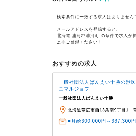
検索条件に一致する求人はありません
メールアドレスを登録すると、
北海道 浦河郡浦河町 の条件で求人
是非ご登録ください！
おすすめの求人
一般社団法人ばんえい十勝の獣医
ニマルジョブ
一般社団法人ばんえい十勝
ニマルクリニック ※車
田町公園・湯川公園・
北海道帯広市西13条南9丁目1 
■月給300,000円～387,30
） 中途： 経験・ス
程度 経験1～3年