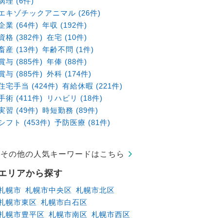
病理 (6件)
エキゾチックアニマル (26件)
企業 (64件)
年収 (192件)
資格 (382件)
在宅 (10件)
畜産 (13件)
年齢不問 (1件)
賞与 (885件)
年俸 (88件)
賞与 (885件)
外科 (174件)
住宅手当 (424件)
有給休暇 (221件)
手術 (411件)
リハビリ (18件)
実習 (49件)
時短勤務 (89件)
シフト (453件)
予防医療 (81件)
その他の人気キーワードはこちら
エリアから探す
札幌市
札幌市中央区
札幌市北区
札幌市東区
札幌市白石区
札幌市豊平区
札幌市南区
札幌市西区