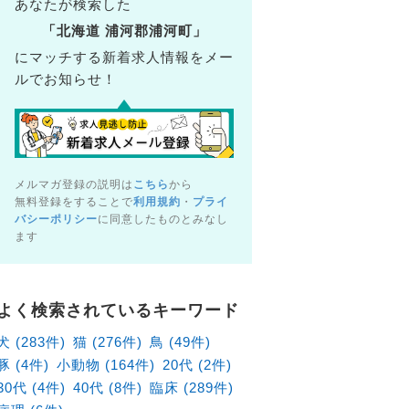
あなたが検索した
「北海道 浦河郡浦河町」
にマッチする新着求人情報をメー
ルでお知らせ！
メルマガ登録の説明は
こちら
から
無料登録をすることで
利用規約
・
プライ
バシーポリシー
に同意したものとみなし
ます
病院（北海道札幌市東区）の獣医師×アルバイト・パート求
北海道札幌市東区
よく検索されているキーワード
給1,880円～
犬 (283件)
猫 (276件)
鳥 (49件)
豚 (4件)
小動物 (164件)
20代 (2件)
30代 (4件)
40代 (8件)
臨床 (289件)