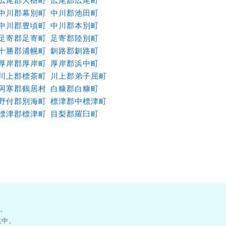
広尾郡大樹町
広尾郡広尾町
中川郡幕別町
中川郡池田町
中川郡豊頃町
中川郡本別町
足寄郡足寄町
足寄郡陸別町
十勝郡浦幌町
釧路郡釧路町
厚岸郡厚岸町
厚岸郡浜中町
川上郡標茶町
川上郡弟子屈町
阿寒郡鶴居村
白糠郡白糠町
野付郡別海町
標津郡中標津町
標津郡標津町
目梨郡羅臼町
す。
載中。