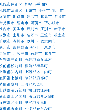
札幌市厚別区
札幌市手稲区
札幌市清田区
函館市
小樽市
旭川市
室蘭市
釧路市
帯広市
北見市
夕張市
岩見沢市
網走市
留萌市
苫小牧市
稚内市
美唄市
芦別市
江別市
赤平市
紋別市
士別市
名寄市
三笠市
根室市
千歳市
滝川市
砂川市
歌志内市
深川市
富良野市
登別市
恵庭市
伊達市
北広島市
石狩市
北斗市
石狩郡当別町
石狩郡新篠津村
松前郡松前町
松前郡福島町
上磯郡知内町
上磯郡木古内町
亀田郡七飯町
茅部郡鹿部町
茅部郡森町
二海郡八雲町
山越郡長万部町
檜山郡江差町
檜山郡上ノ国町
檜山郡厚沢部町
爾志郡乙部町
奥尻郡奥尻町
瀬棚郡今金町
久遠郡せたな町