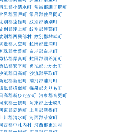
斜里郡小清水町
常呂郡訓子府町
常呂郡置戸町
常呂郡佐呂間町
紋別郡遠軽町
紋別郡湧別町
紋別郡滝上町
紋別郡興部町
紋別郡西興部村
紋別郡雄武町
網走郡大空町
虻田郡豊浦町
有珠郡壮瞥町
白老郡白老町
勇払郡厚真町
虻田郡洞爺湖町
勇払郡安平町
勇払郡むかわ町
沙流郡日高町
沙流郡平取町
新冠郡新冠町
浦河郡浦河町
様似郡様似町
幌泉郡えりも町
日高郡新ひだか町
河東郡音更町
河東郡士幌町
河東郡上士幌町
河東郡鹿追町
上川郡新得町
上川郡清水町
河西郡芽室町
河西郡中札内村
河西郡更別村