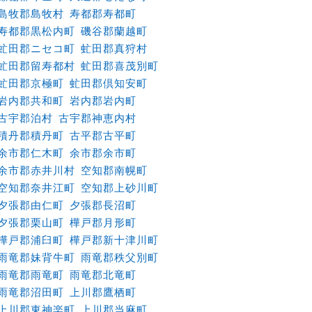
島牧郡島牧村
寿都郡寿都町
寿都郡黒松内町
磯谷郡蘭越町
虻田郡ニセコ町
虻田郡真狩村
虻田郡留寿都村
虻田郡喜茂別町
虻田郡京極町
虻田郡倶知安町
岩内郡共和町
岩内郡岩内町
古宇郡泊村
古宇郡神恵内村
積丹郡積丹町
古平郡古平町
余市郡仁木町
余市郡余市町
余市郡赤井川村
空知郡南幌町
空知郡奈井江町
空知郡上砂川町
夕張郡由仁町
夕張郡長沼町
夕張郡栗山町
樺戸郡月形町
樺戸郡浦臼町
樺戸郡新十津川町
雨竜郡妹背牛町
雨竜郡秩父別町
雨竜郡雨竜町
雨竜郡北竜町
雨竜郡沼田町
上川郡鷹栖町
上川郡東神楽町
上川郡当麻町