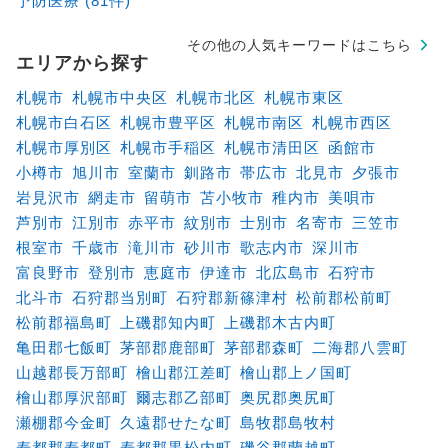
予防医療 (81件)
その他の人気キーワードはこちら
エリアから探す
札幌市
札幌市中央区
札幌市北区
札幌市東区
札幌市白石区
札幌市豊平区
札幌市南区
札幌市西区
札幌市厚別区
札幌市手稲区
札幌市清田区
函館市
小樽市
旭川市
室蘭市
釧路市
帯広市
北見市
夕張市
岩見沢市
網走市
留萌市
苫小牧市
稚内市
美唄市
芦別市
江別市
赤平市
紋別市
士別市
名寄市
三笠市
根室市
千歳市
滝川市
砂川市
歌志内市
深川市
富良野市
登別市
恵庭市
伊達市
北広島市
石狩市
北斗市
石狩郡当別町
石狩郡新篠津村
松前郡松前町
松前郡福島町
上磯郡知内町
上磯郡木古内町
亀田郡七飯町
茅部郡鹿部町
茅部郡森町
二海郡八雲町
山越郡長万部町
檜山郡江差町
檜山郡上ノ国町
檜山郡厚沢部町
爾志郡乙部町
奥尻郡奥尻町
瀬棚郡今金町
久遠郡せたな町
島牧郡島牧村
寿都郡寿都町
寿都郡黒松内町
磯谷郡蘭越町