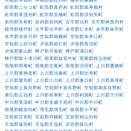
虻田郡ニセコ町
虻田郡真狩村
虻田郡留寿都村
虻田郡喜茂別町
虻田郡京極町
虻田郡倶知安町
岩内郡共和町
岩内郡岩内町
古宇郡泊村
古宇郡神恵内村
積丹郡積丹町
古平郡古平町
余市郡仁木町
余市郡余市町
余市郡赤井川村
空知郡南幌町
空知郡奈井江町
空知郡上砂川町
夕張郡由仁町
夕張郡長沼町
夕張郡栗山町
樺戸郡月形町
樺戸郡浦臼町
樺戸郡新十津川町
雨竜郡妹背牛町
雨竜郡秩父別町
雨竜郡雨竜町
雨竜郡北竜町
雨竜郡沼田町
上川郡鷹栖町
上川郡東神楽町
上川郡当麻町
上川郡比布町
上川郡愛別町
上川郡上川町
上川郡東川町
上川郡美瑛町
空知郡上富良野町
空知郡中富良野町
空知郡南富良野町
勇払郡占冠村
上川郡和寒町
上川郡剣淵町
上川郡下川町
中川郡美深町
中川郡音威子府村
中川郡中川町
雨竜郡幌加内町
増毛郡増毛町
留萌郡小平町
苫前郡苫前町
苫前郡羽幌町
苫前郡初山別村
天塩郡遠別町
天塩郡天塩町
宗谷郡猿払村