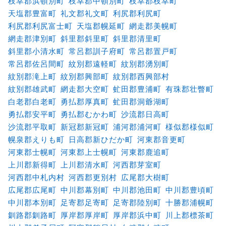
枝幸郡浜頓別町
枝幸郡中頓別町
枝幸郡枝幸町
天塩郡豊富町
礼文郡礼文町
利尻郡利尻町
利尻郡利尻富士町
天塩郡幌延町
網走郡美幌町
網走郡津別町
斜里郡斜里町
斜里郡清里町
斜里郡小清水町
常呂郡訓子府町
常呂郡置戸町
常呂郡佐呂間町
紋別郡遠軽町
紋別郡湧別町
紋別郡滝上町
紋別郡興部町
紋別郡西興部村
紋別郡雄武町
網走郡大空町
虻田郡豊浦町
有珠郡壮瞥町
白老郡白老町
勇払郡厚真町
虻田郡洞爺湖町
勇払郡安平町
勇払郡むかわ町
沙流郡日高町
沙流郡平取町
新冠郡新冠町
浦河郡浦河町
様似郡様似町
幌泉郡えりも町
日高郡新ひだか町
河東郡音更町
河東郡士幌町
河東郡上士幌町
河東郡鹿追町
上川郡新得町
上川郡清水町
河西郡芽室町
河西郡中札内村
河西郡更別村
広尾郡大樹町
広尾郡広尾町
中川郡幕別町
中川郡池田町
中川郡豊頃町
中川郡本別町
足寄郡足寄町
足寄郡陸別町
十勝郡浦幌町
釧路郡釧路町
厚岸郡厚岸町
厚岸郡浜中町
川上郡標茶町