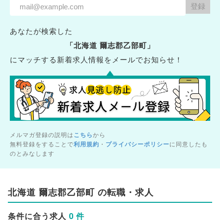
あなたが検索した
「北海道 爾志郡乙部町」
にマッチする新着求人情報をメールでお知らせ！
メルマガ登録の説明は
こちら
から
無料登録をすることで
利用規約
・
プライバシーポリシー
に同意したも
のとみなします
北海道 爾志郡乙部町 の転職・求人
0 件
条件に合う求人