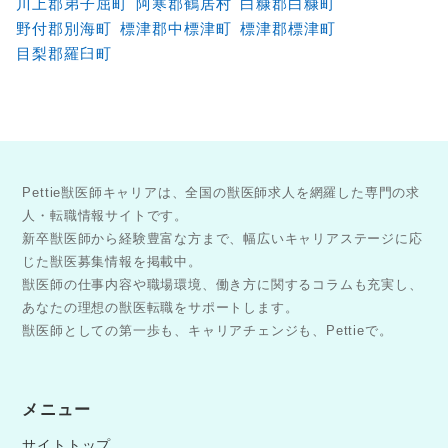
川上郡弟子屈町
阿寒郡鶴居村
白糠郡白糠町
野付郡別海町
標津郡中標津町
標津郡標津町
目梨郡羅臼町
Pettie獣医師キャリアは、全国の獣医師求人を網羅した専門の求
人・転職情報サイトです。
新卒獣医師から経験豊富な方まで、幅広いキャリアステージに応
じた獣医募集情報を掲載中。
獣医師の仕事内容や職場環境、働き方に関するコラムも充実し、
あなたの理想の獣医転職をサポートします。
獣医師としての第一歩も、キャリアチェンジも、Pettieで。
メニュー
サイトトップ