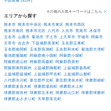
予防医療 (81件)
その他の人気キーワードはこちら
エリアから探す
熊本市
熊本市中央区
熊本市東区
熊本市西区
熊本市南区
熊本市北区
八代市
人吉市
荒尾市
水俣市
玉名市
山鹿市
菊池市
宇土市
上天草市
宇城市
阿蘇市
天草市
合志市
下益城郡美里町
玉名郡玉東町
玉名郡南関町
玉名郡長洲町
玉名郡和水町
菊池郡大津町
菊池郡菊陽町
阿蘇郡南小国町
阿蘇郡小国町
阿蘇郡産山村
阿蘇郡高森町
阿蘇郡西原村
阿蘇郡南阿蘇村
上益城郡御船町
上益城郡嘉島町
上益城郡益城町
上益城郡甲佐町
上益城郡山都町
八代郡氷川町
葦北郡芦北町
葦北郡津奈木町
球磨郡錦町
球磨郡多良木町
球磨郡湯前町
球磨郡水上村
球磨郡相良村
球磨郡五木村
球磨郡山江村
球磨郡球磨村
球磨郡あさぎり町
天草郡苓北町