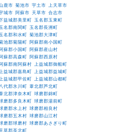
山鹿市
菊池市
宇土市
上天草市
宇城市
阿蘇市
天草市
合志市
下益城郡美里町
玉名郡玉東町
玉名郡南関町
玉名郡長洲町
玉名郡和水町
菊池郡大津町
菊池郡菊陽町
阿蘇郡南小国町
阿蘇郡小国町
阿蘇郡産山村
阿蘇郡高森町
阿蘇郡西原村
阿蘇郡南阿蘇村
上益城郡御船町
上益城郡嘉島町
上益城郡益城町
上益城郡甲佐町
上益城郡山都町
八代郡氷川町
葦北郡芦北町
葦北郡津奈木町
球磨郡錦町
球磨郡多良木町
球磨郡湯前町
球磨郡水上村
球磨郡相良村
球磨郡五木村
球磨郡山江村
球磨郡球磨村
球磨郡あさぎり町
天草郡苓北町