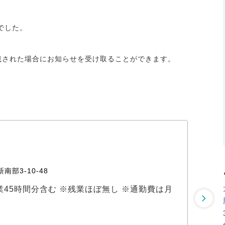
でした。
掲載された場合にお知らせを受け取ることができます。
海動
株式
南部3‐10‐48
〒
定残業45時間分含む ※残業ほぼ無し ※通勤費は月