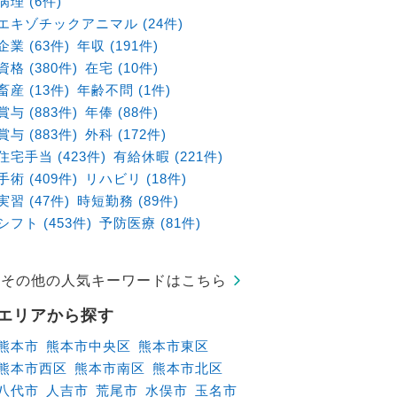
病理 (6件)
エキゾチックアニマル (24件)
企業 (63件)
年収 (191件)
資格 (380件)
在宅 (10件)
畜産 (13件)
年齢不問 (1件)
賞与 (883件)
年俸 (88件)
賞与 (883件)
外科 (172件)
住宅手当 (423件)
有給休暇 (221件)
手術 (409件)
リハビリ (18件)
実習 (47件)
時短勤務 (89件)
シフト (453件)
予防医療 (81件)
その他の人気キーワードはこちら
エリアから探す
熊本市
熊本市中央区
熊本市東区
熊本市西区
熊本市南区
熊本市北区
八代市
人吉市
荒尾市
水俣市
玉名市