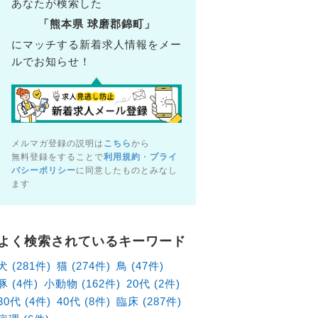
あなたが検索した
「熊本県 球磨郡錦町」
にマッチする新着求人情報をメー
ルでお知らせ！
メルマガ登録の説明は
こちら
から
無料登録をすることで
利用規約
・
プライ
バシーポリシー
に同意したものとみなし
ます
物病院 熊本往診所 アルバイト
会社海動物病院
よく検索されているキーワード
862-8028 熊本県 熊本市東区 新南部3‐10‐48
犬 (281件)
猫 (274件)
鳥 (47件)
時給 1,800円 ～ ※残業ほぼ無し ※通勤費は月10,000円ま
豚 (4件)
小動物 (162件)
20代 (2件)
30代 (4件)
40代 (8件)
臨床 (287件)