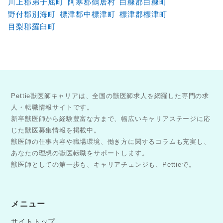
川上郡弟子屈町
阿寒郡鶴居村
白糠郡白糠町
野付郡別海町
標津郡中標津町
標津郡標津町
目梨郡羅臼町
Pettie獣医師キャリアは、全国の獣医師求人を網羅した専門の求
人・転職情報サイトです。
新卒獣医師から経験豊富な方まで、幅広いキャリアステージに応
じた獣医募集情報を掲載中。
獣医師の仕事内容や職場環境、働き方に関するコラムも充実し、
あなたの理想の獣医転職をサポートします。
獣医師としての第一歩も、キャリアチェンジも、Pettieで。
メニュー
サイトトップ