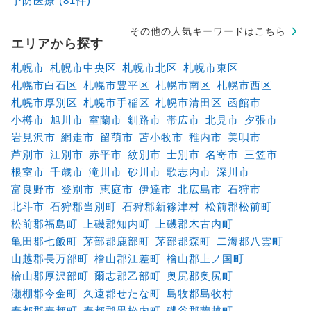
予防医療 (81件)
その他の人気キーワードはこちら
エリアから探す
札幌市
札幌市中央区
札幌市北区
札幌市東区
札幌市白石区
札幌市豊平区
札幌市南区
札幌市西区
札幌市厚別区
札幌市手稲区
札幌市清田区
函館市
小樽市
旭川市
室蘭市
釧路市
帯広市
北見市
夕張市
岩見沢市
網走市
留萌市
苫小牧市
稚内市
美唄市
芦別市
江別市
赤平市
紋別市
士別市
名寄市
三笠市
根室市
千歳市
滝川市
砂川市
歌志内市
深川市
富良野市
登別市
恵庭市
伊達市
北広島市
石狩市
北斗市
石狩郡当別町
石狩郡新篠津村
松前郡松前町
松前郡福島町
上磯郡知内町
上磯郡木古内町
亀田郡七飯町
茅部郡鹿部町
茅部郡森町
二海郡八雲町
山越郡長万部町
檜山郡江差町
檜山郡上ノ国町
檜山郡厚沢部町
爾志郡乙部町
奥尻郡奥尻町
瀬棚郡今金町
久遠郡せたな町
島牧郡島牧村
寿都郡寿都町
寿都郡黒松内町
磯谷郡蘭越町