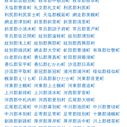
枝幸郡浜頓別町
枝幸郡中頓別町
枝幸郡枝幸町
天塩郡豊富町
礼文郡礼文町
利尻郡利尻町
利尻郡利尻富士町
天塩郡幌延町
網走郡美幌町
網走郡津別町
斜里郡斜里町
斜里郡清里町
斜里郡小清水町
常呂郡訓子府町
常呂郡置戸町
常呂郡佐呂間町
紋別郡遠軽町
紋別郡湧別町
紋別郡滝上町
紋別郡興部町
紋別郡西興部村
紋別郡雄武町
網走郡大空町
虻田郡豊浦町
有珠郡壮瞥町
白老郡白老町
勇払郡厚真町
虻田郡洞爺湖町
勇払郡安平町
勇払郡むかわ町
沙流郡日高町
沙流郡平取町
新冠郡新冠町
浦河郡浦河町
様似郡様似町
幌泉郡えりも町
日高郡新ひだか町
河東郡音更町
河東郡士幌町
河東郡上士幌町
河東郡鹿追町
上川郡新得町
上川郡清水町
河西郡芽室町
河西郡中札内村
河西郡更別村
広尾郡大樹町
広尾郡広尾町
中川郡幕別町
中川郡池田町
中川郡豊頃町
中川郡本別町
足寄郡足寄町
足寄郡陸別町
十勝郡浦幌町
釧路郡釧路町
厚岸郡厚岸町
厚岸郡浜中町
川上郡標茶町