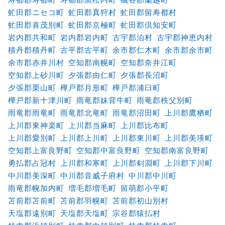
虻田郡ニセコ町
虻田郡真狩村
虻田郡留寿都村
虻田郡喜茂別町
虻田郡京極町
虻田郡倶知安町
岩内郡共和町
岩内郡岩内町
古宇郡泊村
古宇郡神恵内村
積丹郡積丹町
古平郡古平町
余市郡仁木町
余市郡余市町
余市郡赤井川村
空知郡南幌町
空知郡奈井江町
空知郡上砂川町
夕張郡由仁町
夕張郡長沼町
夕張郡栗山町
樺戸郡月形町
樺戸郡浦臼町
樺戸郡新十津川町
雨竜郡妹背牛町
雨竜郡秩父別町
雨竜郡雨竜町
雨竜郡北竜町
雨竜郡沼田町
上川郡鷹栖町
上川郡東神楽町
上川郡当麻町
上川郡比布町
上川郡愛別町
上川郡上川町
上川郡東川町
上川郡美瑛町
空知郡上富良野町
空知郡中富良野町
空知郡南富良野町
勇払郡占冠村
上川郡和寒町
上川郡剣淵町
上川郡下川町
中川郡美深町
中川郡音威子府村
中川郡中川町
雨竜郡幌加内町
増毛郡増毛町
留萌郡小平町
苫前郡苫前町
苫前郡羽幌町
苫前郡初山別村
天塩郡遠別町
天塩郡天塩町
宗谷郡猿払村