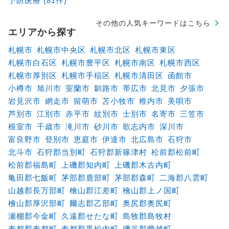
予防医療 (81件)
その他の人気キーワードはこちら
エリアから探す
札幌市
札幌市中央区
札幌市北区
札幌市東区
札幌市白石区
札幌市豊平区
札幌市南区
札幌市西区
札幌市厚別区
札幌市手稲区
札幌市清田区
函館市
小樽市
旭川市
室蘭市
釧路市
帯広市
北見市
夕張市
岩見沢市
網走市
留萌市
苫小牧市
稚内市
美唄市
芦別市
江別市
赤平市
紋別市
士別市
名寄市
三笠市
根室市
千歳市
滝川市
砂川市
歌志内市
深川市
富良野市
登別市
恵庭市
伊達市
北広島市
石狩市
北斗市
石狩郡当別町
石狩郡新篠津村
松前郡松前町
松前郡福島町
上磯郡知内町
上磯郡木古内町
亀田郡七飯町
茅部郡鹿部町
茅部郡森町
二海郡八雲町
山越郡長万部町
檜山郡江差町
檜山郡上ノ国町
檜山郡厚沢部町
爾志郡乙部町
奥尻郡奥尻町
瀬棚郡今金町
久遠郡せたな町
島牧郡島牧村
寿都郡寿都町
寿都郡黒松内町
磯谷郡蘭越町