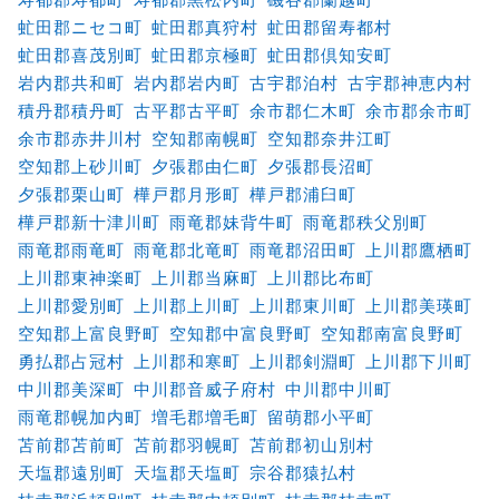
虻田郡ニセコ町
虻田郡真狩村
虻田郡留寿都村
虻田郡喜茂別町
虻田郡京極町
虻田郡倶知安町
岩内郡共和町
岩内郡岩内町
古宇郡泊村
古宇郡神恵内村
積丹郡積丹町
古平郡古平町
余市郡仁木町
余市郡余市町
余市郡赤井川村
空知郡南幌町
空知郡奈井江町
空知郡上砂川町
夕張郡由仁町
夕張郡長沼町
夕張郡栗山町
樺戸郡月形町
樺戸郡浦臼町
樺戸郡新十津川町
雨竜郡妹背牛町
雨竜郡秩父別町
雨竜郡雨竜町
雨竜郡北竜町
雨竜郡沼田町
上川郡鷹栖町
上川郡東神楽町
上川郡当麻町
上川郡比布町
上川郡愛別町
上川郡上川町
上川郡東川町
上川郡美瑛町
空知郡上富良野町
空知郡中富良野町
空知郡南富良野町
勇払郡占冠村
上川郡和寒町
上川郡剣淵町
上川郡下川町
中川郡美深町
中川郡音威子府村
中川郡中川町
雨竜郡幌加内町
増毛郡増毛町
留萌郡小平町
苫前郡苫前町
苫前郡羽幌町
苫前郡初山別村
天塩郡遠別町
天塩郡天塩町
宗谷郡猿払村