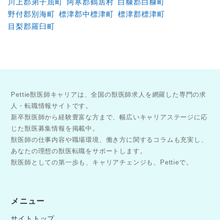
川上郡弟子屈町
阿寒郡鶴居村
白糠郡白糠町
野付郡別海町
標津郡中標津町
標津郡標津町
目梨郡羅臼町
Pettie獣医師キャリアは、全国の獣医師求人を網羅した専門の求
人・転職情報サイトです。
新卒獣医師から経験豊富な方まで、幅広いキャリアステージに応
じた獣医募集情報を掲載中。
獣医師の仕事内容や職場環境、働き方に関するコラムも充実し、
あなたの理想の獣医転職をサポートします。
獣医師としての第一歩も、キャリアチェンジも、Pettieで。
メニュー
サイトトップ