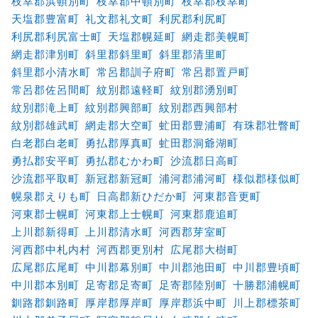
枝幸郡浜頓別町
枝幸郡中頓別町
枝幸郡枝幸町
天塩郡豊富町
礼文郡礼文町
利尻郡利尻町
利尻郡利尻富士町
天塩郡幌延町
網走郡美幌町
網走郡津別町
斜里郡斜里町
斜里郡清里町
斜里郡小清水町
常呂郡訓子府町
常呂郡置戸町
常呂郡佐呂間町
紋別郡遠軽町
紋別郡湧別町
紋別郡滝上町
紋別郡興部町
紋別郡西興部村
紋別郡雄武町
網走郡大空町
虻田郡豊浦町
有珠郡壮瞥町
白老郡白老町
勇払郡厚真町
虻田郡洞爺湖町
勇払郡安平町
勇払郡むかわ町
沙流郡日高町
沙流郡平取町
新冠郡新冠町
浦河郡浦河町
様似郡様似町
幌泉郡えりも町
日高郡新ひだか町
河東郡音更町
河東郡士幌町
河東郡上士幌町
河東郡鹿追町
上川郡新得町
上川郡清水町
河西郡芽室町
河西郡中札内村
河西郡更別村
広尾郡大樹町
広尾郡広尾町
中川郡幕別町
中川郡池田町
中川郡豊頃町
中川郡本別町
足寄郡足寄町
足寄郡陸別町
十勝郡浦幌町
釧路郡釧路町
厚岸郡厚岸町
厚岸郡浜中町
川上郡標茶町