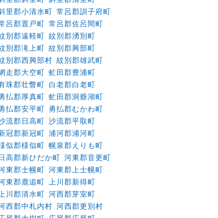
斜里郡小清水町
常呂郡訓子府町
常呂郡置戸町
常呂郡佐呂間町
紋別郡遠軽町
紋別郡湧別町
紋別郡滝上町
紋別郡興部町
紋別郡西興部村
紋別郡雄武町
網走郡大空町
虻田郡豊浦町
有珠郡壮瞥町
白老郡白老町
勇払郡厚真町
虻田郡洞爺湖町
勇払郡安平町
勇払郡むかわ町
沙流郡日高町
沙流郡平取町
新冠郡新冠町
浦河郡浦河町
様似郡様似町
幌泉郡えりも町
日高郡新ひだか町
河東郡音更町
河東郡士幌町
河東郡上士幌町
河東郡鹿追町
上川郡新得町
上川郡清水町
河西郡芽室町
河西郡中札内村
河西郡更別村