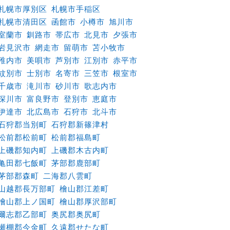
札幌市厚別区
札幌市手稲区
札幌市清田区
函館市
小樽市
旭川市
室蘭市
釧路市
帯広市
北見市
夕張市
岩見沢市
網走市
留萌市
苫小牧市
稚内市
美唄市
芦別市
江別市
赤平市
紋別市
士別市
名寄市
三笠市
根室市
千歳市
滝川市
砂川市
歌志内市
深川市
富良野市
登別市
恵庭市
伊達市
北広島市
石狩市
北斗市
石狩郡当別町
石狩郡新篠津村
松前郡松前町
松前郡福島町
上磯郡知内町
上磯郡木古内町
亀田郡七飯町
茅部郡鹿部町
茅部郡森町
二海郡八雲町
山越郡長万部町
檜山郡江差町
檜山郡上ノ国町
檜山郡厚沢部町
爾志郡乙部町
奥尻郡奥尻町
瀬棚郡今金町
久遠郡せたな町