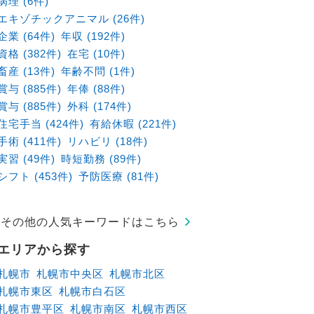
病理 (6件)
エキゾチックアニマル (26件)
企業 (64件)
年収 (192件)
資格 (382件)
在宅 (10件)
畜産 (13件)
年齢不問 (1件)
賞与 (885件)
年俸 (88件)
賞与 (885件)
外科 (174件)
住宅手当 (424件)
有給休暇 (221件)
手術 (411件)
リハビリ (18件)
実習 (49件)
時短勤務 (89件)
シフト (453件)
予防医療 (81件)
その他の人気キーワードはこちら
エリアから探す
札幌市
札幌市中央区
札幌市北区
札幌市東区
札幌市白石区
札幌市豊平区
札幌市南区
札幌市西区