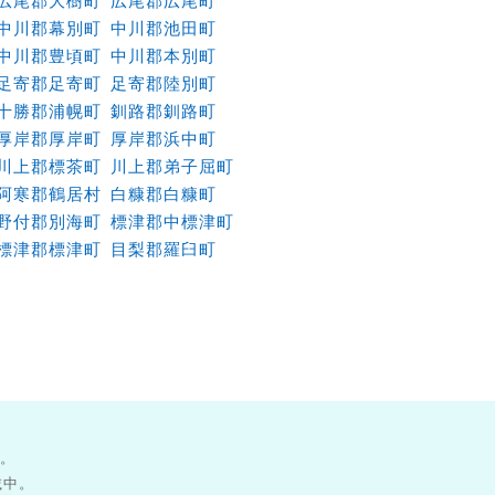
広尾郡大樹町
広尾郡広尾町
中川郡幕別町
中川郡池田町
中川郡豊頃町
中川郡本別町
足寄郡足寄町
足寄郡陸別町
十勝郡浦幌町
釧路郡釧路町
厚岸郡厚岸町
厚岸郡浜中町
川上郡標茶町
川上郡弟子屈町
阿寒郡鶴居村
白糠郡白糠町
野付郡別海町
標津郡中標津町
標津郡標津町
目梨郡羅臼町
す。
載中。