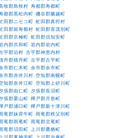
島牧郡島牧村
寿都郡寿都町
寿都郡黒松内町
磯谷郡蘭越町
虻田郡ニセコ町
虻田郡真狩村
虻田郡留寿都村
虻田郡喜茂別町
虻田郡京極町
虻田郡倶知安町
岩内郡共和町
岩内郡岩内町
古宇郡泊村
古宇郡神恵内村
積丹郡積丹町
古平郡古平町
余市郡仁木町
余市郡余市町
余市郡赤井川村
空知郡南幌町
空知郡奈井江町
空知郡上砂川町
夕張郡由仁町
夕張郡長沼町
夕張郡栗山町
樺戸郡月形町
樺戸郡浦臼町
樺戸郡新十津川町
雨竜郡妹背牛町
雨竜郡秩父別町
雨竜郡雨竜町
雨竜郡北竜町
雨竜郡沼田町
上川郡鷹栖町
上川郡東神楽町
上川郡当麻町