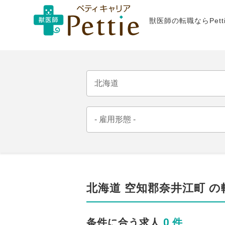
獣医師の転職ならPet
北海道 空知郡奈井江町 
0 件
条件に合う求人