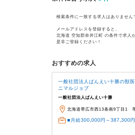
検索条件に一致する求人はありません
メールアドレスを登録すると、
北海道 空知郡奈井江町 の条件で求
是非ご登録ください！
おすすめの求人
一般社団法人ばんえい十勝の獣医
ニマルジョブ
一般社団法人ばんえい十勝
ニマルクリニック ※車
田町公園・湯川公園・
北海道帯広市西13条南9丁目1 
■月給300,000円～387,30
） 中途： 経験・ス
程度 経験1～3年