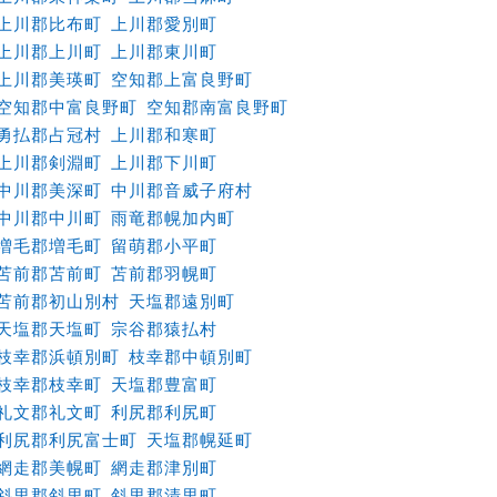
上川郡比布町
上川郡愛別町
上川郡上川町
上川郡東川町
上川郡美瑛町
空知郡上富良野町
空知郡中富良野町
空知郡南富良野町
勇払郡占冠村
上川郡和寒町
上川郡剣淵町
上川郡下川町
中川郡美深町
中川郡音威子府村
中川郡中川町
雨竜郡幌加内町
増毛郡増毛町
留萌郡小平町
苫前郡苫前町
苫前郡羽幌町
苫前郡初山別村
天塩郡遠別町
天塩郡天塩町
宗谷郡猿払村
枝幸郡浜頓別町
枝幸郡中頓別町
枝幸郡枝幸町
天塩郡豊富町
礼文郡礼文町
利尻郡利尻町
利尻郡利尻富士町
天塩郡幌延町
網走郡美幌町
網走郡津別町
斜里郡斜里町
斜里郡清里町