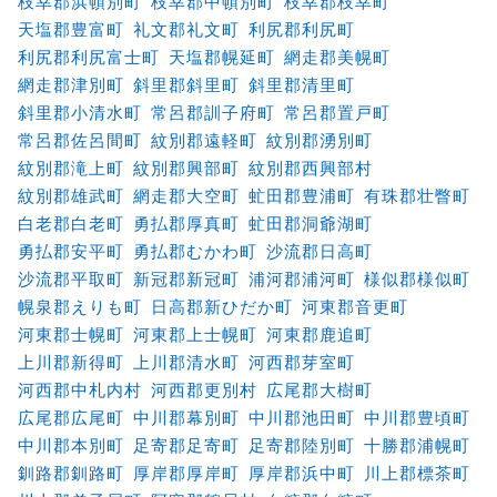
枝幸郡浜頓別町
枝幸郡中頓別町
枝幸郡枝幸町
天塩郡豊富町
礼文郡礼文町
利尻郡利尻町
利尻郡利尻富士町
天塩郡幌延町
網走郡美幌町
網走郡津別町
斜里郡斜里町
斜里郡清里町
斜里郡小清水町
常呂郡訓子府町
常呂郡置戸町
常呂郡佐呂間町
紋別郡遠軽町
紋別郡湧別町
紋別郡滝上町
紋別郡興部町
紋別郡西興部村
紋別郡雄武町
網走郡大空町
虻田郡豊浦町
有珠郡壮瞥町
白老郡白老町
勇払郡厚真町
虻田郡洞爺湖町
勇払郡安平町
勇払郡むかわ町
沙流郡日高町
沙流郡平取町
新冠郡新冠町
浦河郡浦河町
様似郡様似町
幌泉郡えりも町
日高郡新ひだか町
河東郡音更町
河東郡士幌町
河東郡上士幌町
河東郡鹿追町
上川郡新得町
上川郡清水町
河西郡芽室町
河西郡中札内村
河西郡更別村
広尾郡大樹町
広尾郡広尾町
中川郡幕別町
中川郡池田町
中川郡豊頃町
中川郡本別町
足寄郡足寄町
足寄郡陸別町
十勝郡浦幌町
釧路郡釧路町
厚岸郡厚岸町
厚岸郡浜中町
川上郡標茶町