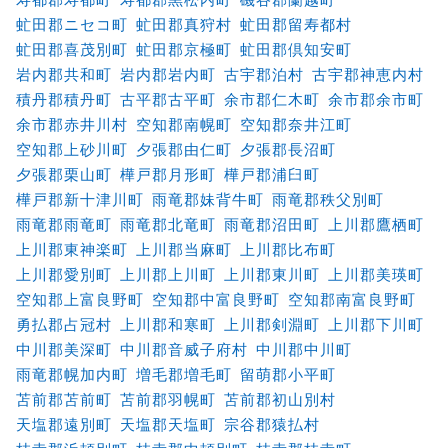
虻田郡ニセコ町
虻田郡真狩村
虻田郡留寿都村
虻田郡喜茂別町
虻田郡京極町
虻田郡倶知安町
岩内郡共和町
岩内郡岩内町
古宇郡泊村
古宇郡神恵内村
積丹郡積丹町
古平郡古平町
余市郡仁木町
余市郡余市町
余市郡赤井川村
空知郡南幌町
空知郡奈井江町
空知郡上砂川町
夕張郡由仁町
夕張郡長沼町
夕張郡栗山町
樺戸郡月形町
樺戸郡浦臼町
樺戸郡新十津川町
雨竜郡妹背牛町
雨竜郡秩父別町
雨竜郡雨竜町
雨竜郡北竜町
雨竜郡沼田町
上川郡鷹栖町
上川郡東神楽町
上川郡当麻町
上川郡比布町
上川郡愛別町
上川郡上川町
上川郡東川町
上川郡美瑛町
空知郡上富良野町
空知郡中富良野町
空知郡南富良野町
勇払郡占冠村
上川郡和寒町
上川郡剣淵町
上川郡下川町
中川郡美深町
中川郡音威子府村
中川郡中川町
雨竜郡幌加内町
増毛郡増毛町
留萌郡小平町
苫前郡苫前町
苫前郡羽幌町
苫前郡初山別村
天塩郡遠別町
天塩郡天塩町
宗谷郡猿払村