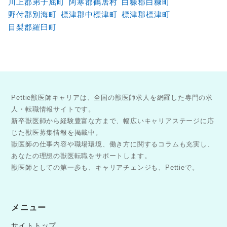
川上郡弟子屈町
阿寒郡鶴居村
白糠郡白糠町
野付郡別海町
標津郡中標津町
標津郡標津町
目梨郡羅臼町
Pettie獣医師キャリアは、全国の獣医師求人を網羅した専門の求
人・転職情報サイトです。
新卒獣医師から経験豊富な方まで、幅広いキャリアステージに応
じた獣医募集情報を掲載中。
獣医師の仕事内容や職場環境、働き方に関するコラムも充実し、
あなたの理想の獣医転職をサポートします。
獣医師としての第一歩も、キャリアチェンジも、Pettieで。
メニュー
サイトトップ