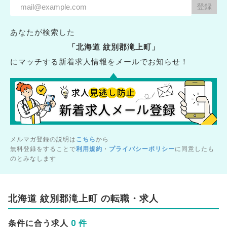
あなたが検索した
「北海道 紋別郡滝上町」
にマッチする新着求人情報をメールでお知らせ！
メルマガ登録の説明は
こちら
から
無料登録をすることで
利用規約
・
プライバシーポリシー
に同意したも
のとみなします
北海道 紋別郡滝上町 の転職・求人
0 件
条件に合う求人