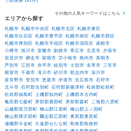
予防医療 (81件)
その他の人気キーワードはこちら
エリアから探す
札幌市
札幌市中央区
札幌市北区
札幌市東区
札幌市白石区
札幌市豊平区
札幌市南区
札幌市西区
札幌市厚別区
札幌市手稲区
札幌市清田区
函館市
小樽市
旭川市
室蘭市
釧路市
帯広市
北見市
夕張市
岩見沢市
網走市
留萌市
苫小牧市
稚内市
美唄市
芦別市
江別市
赤平市
紋別市
士別市
名寄市
三笠市
根室市
千歳市
滝川市
砂川市
歌志内市
深川市
富良野市
登別市
恵庭市
伊達市
北広島市
石狩市
北斗市
石狩郡当別町
石狩郡新篠津村
松前郡松前町
松前郡福島町
上磯郡知内町
上磯郡木古内町
亀田郡七飯町
茅部郡鹿部町
茅部郡森町
二海郡八雲町
山越郡長万部町
檜山郡江差町
檜山郡上ノ国町
檜山郡厚沢部町
爾志郡乙部町
奥尻郡奥尻町
瀬棚郡今金町
久遠郡せたな町
島牧郡島牧村
寿都郡寿都町
寿都郡黒松内町
磯谷郡蘭越町