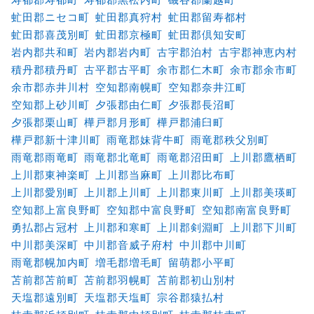
虻田郡ニセコ町
虻田郡真狩村
虻田郡留寿都村
虻田郡喜茂別町
虻田郡京極町
虻田郡倶知安町
岩内郡共和町
岩内郡岩内町
古宇郡泊村
古宇郡神恵内村
積丹郡積丹町
古平郡古平町
余市郡仁木町
余市郡余市町
余市郡赤井川村
空知郡南幌町
空知郡奈井江町
空知郡上砂川町
夕張郡由仁町
夕張郡長沼町
夕張郡栗山町
樺戸郡月形町
樺戸郡浦臼町
樺戸郡新十津川町
雨竜郡妹背牛町
雨竜郡秩父別町
雨竜郡雨竜町
雨竜郡北竜町
雨竜郡沼田町
上川郡鷹栖町
上川郡東神楽町
上川郡当麻町
上川郡比布町
上川郡愛別町
上川郡上川町
上川郡東川町
上川郡美瑛町
空知郡上富良野町
空知郡中富良野町
空知郡南富良野町
勇払郡占冠村
上川郡和寒町
上川郡剣淵町
上川郡下川町
中川郡美深町
中川郡音威子府村
中川郡中川町
雨竜郡幌加内町
増毛郡増毛町
留萌郡小平町
苫前郡苫前町
苫前郡羽幌町
苫前郡初山別村
天塩郡遠別町
天塩郡天塩町
宗谷郡猿払村