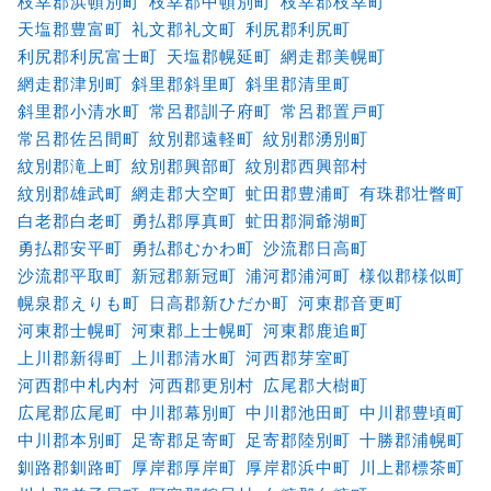
枝幸郡浜頓別町
枝幸郡中頓別町
枝幸郡枝幸町
天塩郡豊富町
礼文郡礼文町
利尻郡利尻町
利尻郡利尻富士町
天塩郡幌延町
網走郡美幌町
網走郡津別町
斜里郡斜里町
斜里郡清里町
斜里郡小清水町
常呂郡訓子府町
常呂郡置戸町
常呂郡佐呂間町
紋別郡遠軽町
紋別郡湧別町
紋別郡滝上町
紋別郡興部町
紋別郡西興部村
紋別郡雄武町
網走郡大空町
虻田郡豊浦町
有珠郡壮瞥町
白老郡白老町
勇払郡厚真町
虻田郡洞爺湖町
勇払郡安平町
勇払郡むかわ町
沙流郡日高町
沙流郡平取町
新冠郡新冠町
浦河郡浦河町
様似郡様似町
幌泉郡えりも町
日高郡新ひだか町
河東郡音更町
河東郡士幌町
河東郡上士幌町
河東郡鹿追町
上川郡新得町
上川郡清水町
河西郡芽室町
河西郡中札内村
河西郡更別村
広尾郡大樹町
広尾郡広尾町
中川郡幕別町
中川郡池田町
中川郡豊頃町
中川郡本別町
足寄郡足寄町
足寄郡陸別町
十勝郡浦幌町
釧路郡釧路町
厚岸郡厚岸町
厚岸郡浜中町
川上郡標茶町