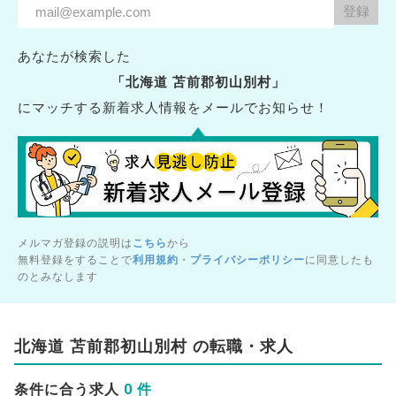
あなたが検索した
「北海道 苫前郡初山別村」
にマッチする新着求人情報をメールでお知らせ！
メルマガ登録の説明は
こちら
から
無料登録をすることで
利用規約
・
プライバシーポリシー
に同意したも
のとみなします
北海道 苫前郡初山別村 の転職・求人
0 件
条件に合う求人