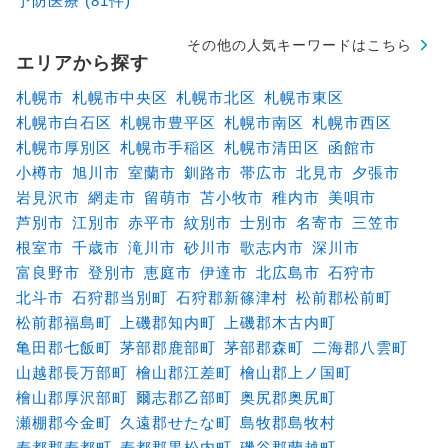
予防医療 (81件)
その他の人気キーワードはこちら
エリアから探す
札幌市
札幌市中央区
札幌市北区
札幌市東区
札幌市白石区
札幌市豊平区
札幌市南区
札幌市西区
札幌市厚別区
札幌市手稲区
札幌市清田区
函館市
小樽市
旭川市
室蘭市
釧路市
帯広市
北見市
夕張市
岩見沢市
網走市
留萌市
苫小牧市
稚内市
美唄市
芦別市
江別市
赤平市
紋別市
士別市
名寄市
三笠市
根室市
千歳市
滝川市
砂川市
歌志内市
深川市
富良野市
登別市
恵庭市
伊達市
北広島市
石狩市
北斗市
石狩郡当別町
石狩郡新篠津村
松前郡松前町
松前郡福島町
上磯郡知内町
上磯郡木古内町
亀田郡七飯町
茅部郡鹿部町
茅部郡森町
二海郡八雲町
山越郡長万部町
檜山郡江差町
檜山郡上ノ国町
檜山郡厚沢部町
爾志郡乙部町
奥尻郡奥尻町
瀬棚郡今金町
久遠郡せたな町
島牧郡島牧村
寿都郡寿都町
寿都郡黒松内町
磯谷郡蘭越町