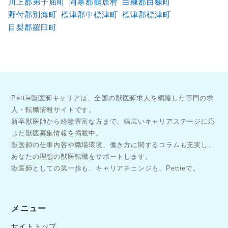
川上郡弟子屈町
阿寒郡鶴居村
白糠郡白糠町
野付郡別海町
標津郡中標津町
標津郡標津町
目梨郡羅臼町
Pettie獣医師キャリアは、全国の獣医師求人を網羅した専門の求
人・転職情報サイトです。
新卒獣医師から経験豊富な方まで、幅広いキャリアステージに応
じた獣医募集情報を掲載中。
獣医師の仕事内容や職場環境、働き方に関するコラムも充実し、
あなたの理想の獣医転職をサポートします。
獣医師としての第一歩も、キャリアチェンジも、Pettieで。
メニュー
サイトトップ