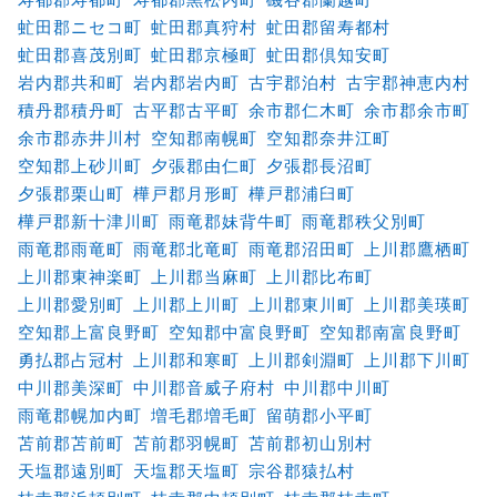
虻田郡ニセコ町
虻田郡真狩村
虻田郡留寿都村
虻田郡喜茂別町
虻田郡京極町
虻田郡倶知安町
岩内郡共和町
岩内郡岩内町
古宇郡泊村
古宇郡神恵内村
積丹郡積丹町
古平郡古平町
余市郡仁木町
余市郡余市町
余市郡赤井川村
空知郡南幌町
空知郡奈井江町
空知郡上砂川町
夕張郡由仁町
夕張郡長沼町
夕張郡栗山町
樺戸郡月形町
樺戸郡浦臼町
樺戸郡新十津川町
雨竜郡妹背牛町
雨竜郡秩父別町
雨竜郡雨竜町
雨竜郡北竜町
雨竜郡沼田町
上川郡鷹栖町
上川郡東神楽町
上川郡当麻町
上川郡比布町
上川郡愛別町
上川郡上川町
上川郡東川町
上川郡美瑛町
空知郡上富良野町
空知郡中富良野町
空知郡南富良野町
勇払郡占冠村
上川郡和寒町
上川郡剣淵町
上川郡下川町
中川郡美深町
中川郡音威子府村
中川郡中川町
雨竜郡幌加内町
増毛郡増毛町
留萌郡小平町
苫前郡苫前町
苫前郡羽幌町
苫前郡初山別村
天塩郡遠別町
天塩郡天塩町
宗谷郡猿払村