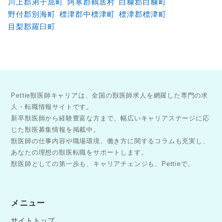
川上郡弟子屈町
阿寒郡鶴居村
白糠郡白糠町
野付郡別海町
標津郡中標津町
標津郡標津町
目梨郡羅臼町
Pettie獣医師キャリアは、全国の獣医師求人を網羅した専門の求
人・転職情報サイトです。
新卒獣医師から経験豊富な方まで、幅広いキャリアステージに応
じた獣医募集情報を掲載中。
獣医師の仕事内容や職場環境、働き方に関するコラムも充実し、
あなたの理想の獣医転職をサポートします。
獣医師としての第一歩も、キャリアチェンジも、Pettieで。
メニュー
サイトトップ