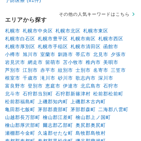
予防医療 (81件)
その他の人気キーワードはこちら
エリアから探す
札幌市
札幌市中央区
札幌市北区
札幌市東区
札幌市白石区
札幌市豊平区
札幌市南区
札幌市西区
札幌市厚別区
札幌市手稲区
札幌市清田区
函館市
小樽市
旭川市
室蘭市
釧路市
帯広市
北見市
夕張市
岩見沢市
網走市
留萌市
苫小牧市
稚内市
美唄市
芦別市
江別市
赤平市
紋別市
士別市
名寄市
三笠市
根室市
千歳市
滝川市
砂川市
歌志内市
深川市
富良野市
登別市
恵庭市
伊達市
北広島市
石狩市
北斗市
石狩郡当別町
石狩郡新篠津村
松前郡松前町
松前郡福島町
上磯郡知内町
上磯郡木古内町
亀田郡七飯町
茅部郡鹿部町
茅部郡森町
二海郡八雲町
山越郡長万部町
檜山郡江差町
檜山郡上ノ国町
檜山郡厚沢部町
爾志郡乙部町
奥尻郡奥尻町
瀬棚郡今金町
久遠郡せたな町
島牧郡島牧村
寿都郡寿都町
寿都郡黒松内町
磯谷郡蘭越町