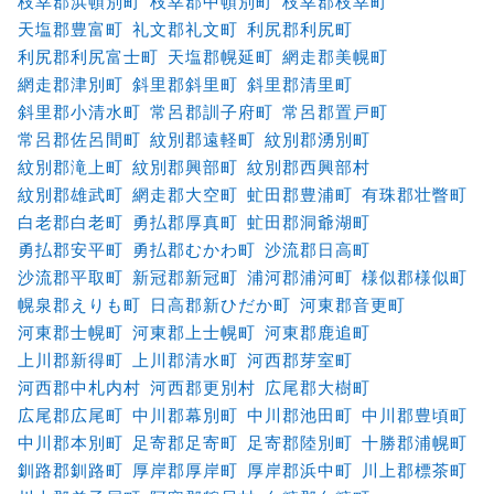
枝幸郡浜頓別町
枝幸郡中頓別町
枝幸郡枝幸町
天塩郡豊富町
礼文郡礼文町
利尻郡利尻町
利尻郡利尻富士町
天塩郡幌延町
網走郡美幌町
網走郡津別町
斜里郡斜里町
斜里郡清里町
斜里郡小清水町
常呂郡訓子府町
常呂郡置戸町
常呂郡佐呂間町
紋別郡遠軽町
紋別郡湧別町
紋別郡滝上町
紋別郡興部町
紋別郡西興部村
紋別郡雄武町
網走郡大空町
虻田郡豊浦町
有珠郡壮瞥町
白老郡白老町
勇払郡厚真町
虻田郡洞爺湖町
勇払郡安平町
勇払郡むかわ町
沙流郡日高町
沙流郡平取町
新冠郡新冠町
浦河郡浦河町
様似郡様似町
幌泉郡えりも町
日高郡新ひだか町
河東郡音更町
河東郡士幌町
河東郡上士幌町
河東郡鹿追町
上川郡新得町
上川郡清水町
河西郡芽室町
河西郡中札内村
河西郡更別村
広尾郡大樹町
広尾郡広尾町
中川郡幕別町
中川郡池田町
中川郡豊頃町
中川郡本別町
足寄郡足寄町
足寄郡陸別町
十勝郡浦幌町
釧路郡釧路町
厚岸郡厚岸町
厚岸郡浜中町
川上郡標茶町