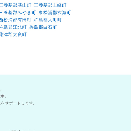
三養基郡基山町
三養基郡上峰町
三養基郡みやき町
東松浦郡玄海町
西松浦郡有田町
杵島郡大町町
杵島郡江北町
杵島郡白石町
藤津郡太良町
す。
載中。
職をサポートします。