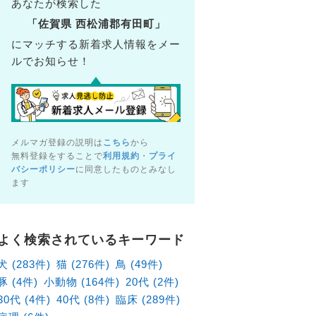
あなたが検索した
「佐賀県 西松浦郡有田町」
にマッチする新着求人情報をメー
ルでお知らせ！
メルマガ登録の説明は
こちら
から
無料登録をすることで
利用規約
・
プライ
バシーポリシー
に同意したものとみなし
ます
バイト・パート獣医師求人！【予防医療特化型動物病院】
所
社Add Pet
よく検索されているキーワード
賀県佐賀市 兵庫北5-14-1
犬 (283件)
猫 (276件)
鳥 (49件)
給：1,500円 〜
豚 (4件)
小動物 (164件)
20代 (2件)
30代 (4件)
40代 (8件)
臨床 (289件)
予防接種、予防薬投薬・処方、しつけ相談、健康診断、簡易治