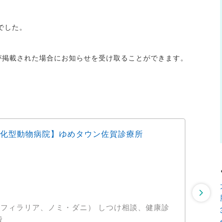
でした。
人が掲載された場合にお知らせを受け取ることができます。
化型動物病院】ゆめタウン佐賀診療所
アル
診療
株式会
佐
時
、ノミ・ダニ） しつけ相談、健康診
各種
般