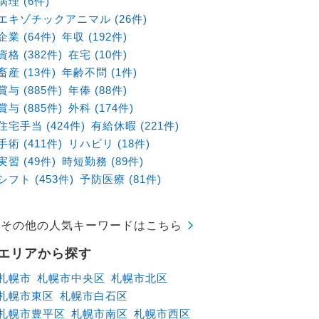
病理 (6件)
エキゾチックアニマル (26件)
企業 (64件)
年収 (192件)
資格 (382件)
在宅 (10件)
畜産 (13件)
年齢不問 (1件)
賞与 (885件)
年俸 (88件)
賞与 (885件)
外科 (174件)
住宅手当 (424件)
有給休暇 (221件)
手術 (411件)
リハビリ (18件)
実習 (49件)
時短勤務 (89件)
シフト (453件)
予防医療 (81件)
その他の人気キーワードはこちら
エリアから探す
札幌市
札幌市中央区
札幌市北区
札幌市東区
札幌市白石区
札幌市豊平区
札幌市南区
札幌市西区