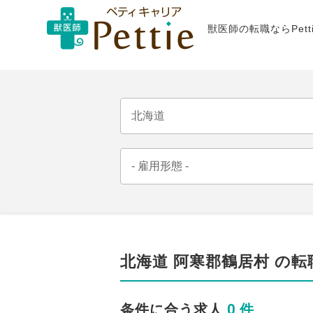
獣医師の転職ならPet
北海道 阿寒郡鶴居村 の転
0 件
条件に合う求人