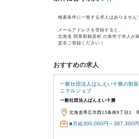
検索条件に一致する求人はありません
メールアドレスを登録すると、
北海道 阿寒郡鶴居村 の条件で求人
是非ご登録ください！
おすすめの求人
一般社団法人ばんえい十勝の獣医
ニマルジョブ
一般社団法人ばんえい十勝
ニマルクリニック ※車
田町公園・湯川公園・
北海道帯広市西13条南9丁目1 
■月給300,000円～387,30
） 中途： 経験・ス
程度 経験1～3年