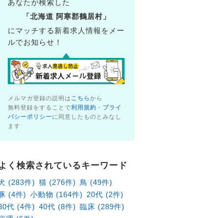
あなたが検索した
「北海道 阿寒郡鶴居村」
にマッチする新着求人情報をメー
ルでお知らせ！
メルマガ登録の説明は
こちら
から
無料登録をすることで
利用規約
・
プライ
バシーポリシー
に同意したものとみなし
ます
病院（北海道札幌市東区）の獣医師×アルバイト・パート求
北海道札幌市東区
よく検索されているキーワード
給1,880円～
犬 (283件)
猫 (276件)
鳥 (49件)
豚 (4件)
小動物 (164件)
20代 (2件)
30代 (4件)
40代 (8件)
臨床 (289件)