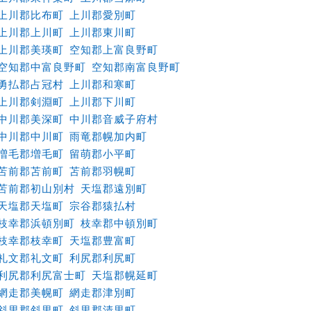
上川郡比布町
上川郡愛別町
上川郡上川町
上川郡東川町
上川郡美瑛町
空知郡上富良野町
空知郡中富良野町
空知郡南富良野町
勇払郡占冠村
上川郡和寒町
上川郡剣淵町
上川郡下川町
中川郡美深町
中川郡音威子府村
中川郡中川町
雨竜郡幌加内町
増毛郡増毛町
留萌郡小平町
苫前郡苫前町
苫前郡羽幌町
苫前郡初山別村
天塩郡遠別町
天塩郡天塩町
宗谷郡猿払村
枝幸郡浜頓別町
枝幸郡中頓別町
枝幸郡枝幸町
天塩郡豊富町
礼文郡礼文町
利尻郡利尻町
利尻郡利尻富士町
天塩郡幌延町
網走郡美幌町
網走郡津別町
斜里郡斜里町
斜里郡清里町