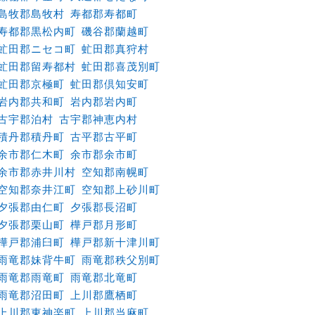
島牧郡島牧村
寿都郡寿都町
寿都郡黒松内町
磯谷郡蘭越町
虻田郡ニセコ町
虻田郡真狩村
虻田郡留寿都村
虻田郡喜茂別町
虻田郡京極町
虻田郡倶知安町
岩内郡共和町
岩内郡岩内町
古宇郡泊村
古宇郡神恵内村
積丹郡積丹町
古平郡古平町
余市郡仁木町
余市郡余市町
余市郡赤井川村
空知郡南幌町
空知郡奈井江町
空知郡上砂川町
夕張郡由仁町
夕張郡長沼町
夕張郡栗山町
樺戸郡月形町
樺戸郡浦臼町
樺戸郡新十津川町
雨竜郡妹背牛町
雨竜郡秩父別町
雨竜郡雨竜町
雨竜郡北竜町
雨竜郡沼田町
上川郡鷹栖町
上川郡東神楽町
上川郡当麻町