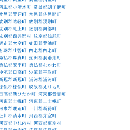
斜里郡小清水町
常呂郡訓子府町
常呂郡置戸町
常呂郡佐呂間町
紋別郡遠軽町
紋別郡湧別町
紋別郡滝上町
紋別郡興部町
紋別郡西興部村
紋別郡雄武町
網走郡大空町
虻田郡豊浦町
有珠郡壮瞥町
白老郡白老町
勇払郡厚真町
虻田郡洞爺湖町
勇払郡安平町
勇払郡むかわ町
沙流郡日高町
沙流郡平取町
新冠郡新冠町
浦河郡浦河町
様似郡様似町
幌泉郡えりも町
日高郡新ひだか町
河東郡音更町
河東郡士幌町
河東郡上士幌町
河東郡鹿追町
上川郡新得町
上川郡清水町
河西郡芽室町
河西郡中札内村
河西郡更別村