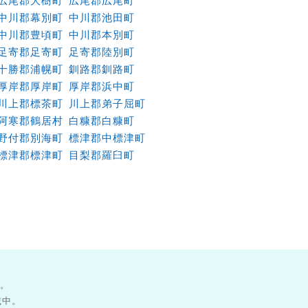
広尾郡大樹町
広尾郡広尾町
中川郡幕別町
中川郡池田町
中川郡豊頃町
中川郡本別町
足寄郡足寄町
足寄郡陸別町
十勝郡浦幌町
釧路郡釧路町
厚岸郡厚岸町
厚岸郡浜中町
川上郡標茶町
川上郡弟子屈町
阿寒郡鶴居村
白糠郡白糠町
野付郡別海町
標津郡中標津町
標津郡標津町
目梨郡羅臼町
す。
載中。