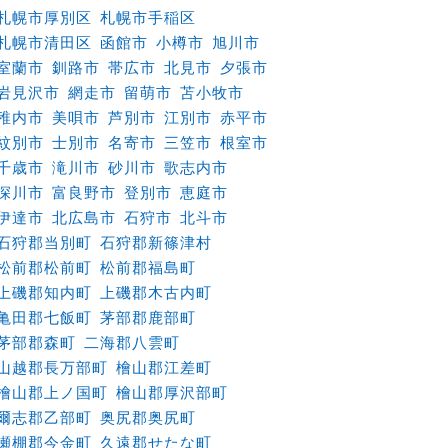
札幌市厚別区
札幌市手稲区
札幌市清田区
函館市
小樽市
旭川市
室蘭市
釧路市
帯広市
北見市
夕張市
岩見沢市
網走市
留萌市
苫小牧市
稚内市
美唄市
芦別市
江別市
赤平市
紋別市
士別市
名寄市
三笠市
根室市
千歳市
滝川市
砂川市
歌志内市
深川市
富良野市
登別市
恵庭市
伊達市
北広島市
石狩市
北斗市
石狩郡当別町
石狩郡新篠津村
松前郡松前町
松前郡福島町
上磯郡知内町
上磯郡木古内町
亀田郡七飯町
茅部郡鹿部町
茅部郡森町
二海郡八雲町
山越郡長万部町
檜山郡江差町
檜山郡上ノ国町
檜山郡厚沢部町
爾志郡乙部町
奥尻郡奥尻町
瀬棚郡今金町
久遠郡せたな町