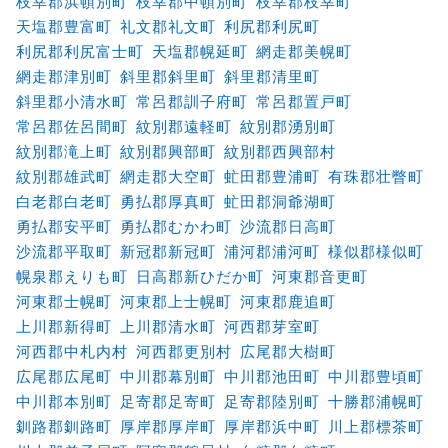
枝幸郡浜頓別町
枝幸郡中頓別町
枝幸郡枝幸町
天塩郡豊富町
礼文郡礼文町
利尻郡利尻町
利尻郡利尻富士町
天塩郡幌延町
網走郡美幌町
網走郡津別町
斜里郡斜里町
斜里郡清里町
斜里郡小清水町
常呂郡訓子府町
常呂郡置戸町
常呂郡佐呂間町
紋別郡遠軽町
紋別郡湧別町
紋別郡滝上町
紋別郡興部町
紋別郡西興部村
紋別郡雄武町
網走郡大空町
虻田郡豊浦町
有珠郡壮瞥町
白老郡白老町
勇払郡厚真町
虻田郡洞爺湖町
勇払郡安平町
勇払郡むかわ町
沙流郡日高町
沙流郡平取町
新冠郡新冠町
浦河郡浦河町
様似郡様似町
幌泉郡えりも町
日高郡新ひだか町
河東郡音更町
河東郡士幌町
河東郡上士幌町
河東郡鹿追町
上川郡新得町
上川郡清水町
河西郡芽室町
河西郡中札内村
河西郡更別村
広尾郡大樹町
広尾郡広尾町
中川郡幕別町
中川郡池田町
中川郡豊頃町
中川郡本別町
足寄郡足寄町
足寄郡陸別町
十勝郡浦幌町
釧路郡釧路町
厚岸郡厚岸町
厚岸郡浜中町
川上郡標茶町