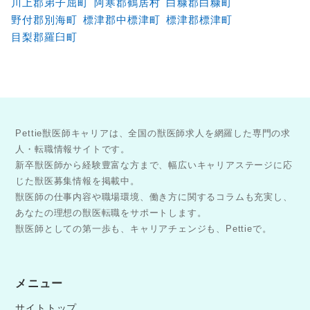
川上郡弟子屈町
阿寒郡鶴居村
白糠郡白糠町
野付郡別海町
標津郡中標津町
標津郡標津町
目梨郡羅臼町
Pettie獣医師キャリアは、全国の獣医師求人を網羅した専門の求
人・転職情報サイトです。
新卒獣医師から経験豊富な方まで、幅広いキャリアステージに応
じた獣医募集情報を掲載中。
獣医師の仕事内容や職場環境、働き方に関するコラムも充実し、
あなたの理想の獣医転職をサポートします。
獣医師としての第一歩も、キャリアチェンジも、Pettieで。
メニュー
サイトトップ