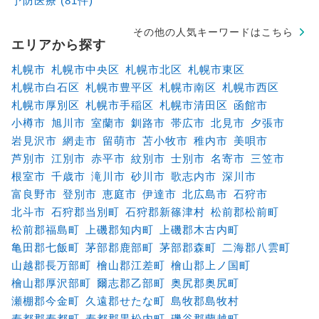
予防医療 (81件)
その他の人気キーワードはこちら
エリアから探す
札幌市
札幌市中央区
札幌市北区
札幌市東区
札幌市白石区
札幌市豊平区
札幌市南区
札幌市西区
札幌市厚別区
札幌市手稲区
札幌市清田区
函館市
小樽市
旭川市
室蘭市
釧路市
帯広市
北見市
夕張市
岩見沢市
網走市
留萌市
苫小牧市
稚内市
美唄市
芦別市
江別市
赤平市
紋別市
士別市
名寄市
三笠市
根室市
千歳市
滝川市
砂川市
歌志内市
深川市
富良野市
登別市
恵庭市
伊達市
北広島市
石狩市
北斗市
石狩郡当別町
石狩郡新篠津村
松前郡松前町
松前郡福島町
上磯郡知内町
上磯郡木古内町
亀田郡七飯町
茅部郡鹿部町
茅部郡森町
二海郡八雲町
山越郡長万部町
檜山郡江差町
檜山郡上ノ国町
檜山郡厚沢部町
爾志郡乙部町
奥尻郡奥尻町
瀬棚郡今金町
久遠郡せたな町
島牧郡島牧村
寿都郡寿都町
寿都郡黒松内町
磯谷郡蘭越町