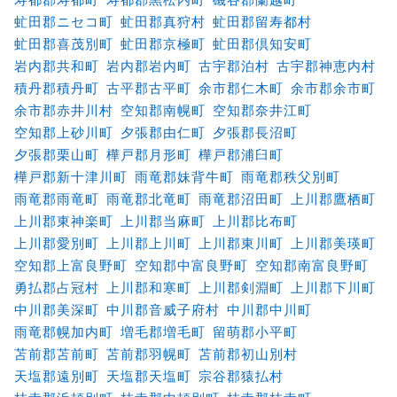
虻田郡ニセコ町
虻田郡真狩村
虻田郡留寿都村
虻田郡喜茂別町
虻田郡京極町
虻田郡倶知安町
岩内郡共和町
岩内郡岩内町
古宇郡泊村
古宇郡神恵内村
積丹郡積丹町
古平郡古平町
余市郡仁木町
余市郡余市町
余市郡赤井川村
空知郡南幌町
空知郡奈井江町
空知郡上砂川町
夕張郡由仁町
夕張郡長沼町
夕張郡栗山町
樺戸郡月形町
樺戸郡浦臼町
樺戸郡新十津川町
雨竜郡妹背牛町
雨竜郡秩父別町
雨竜郡雨竜町
雨竜郡北竜町
雨竜郡沼田町
上川郡鷹栖町
上川郡東神楽町
上川郡当麻町
上川郡比布町
上川郡愛別町
上川郡上川町
上川郡東川町
上川郡美瑛町
空知郡上富良野町
空知郡中富良野町
空知郡南富良野町
勇払郡占冠村
上川郡和寒町
上川郡剣淵町
上川郡下川町
中川郡美深町
中川郡音威子府村
中川郡中川町
雨竜郡幌加内町
増毛郡増毛町
留萌郡小平町
苫前郡苫前町
苫前郡羽幌町
苫前郡初山別村
天塩郡遠別町
天塩郡天塩町
宗谷郡猿払村