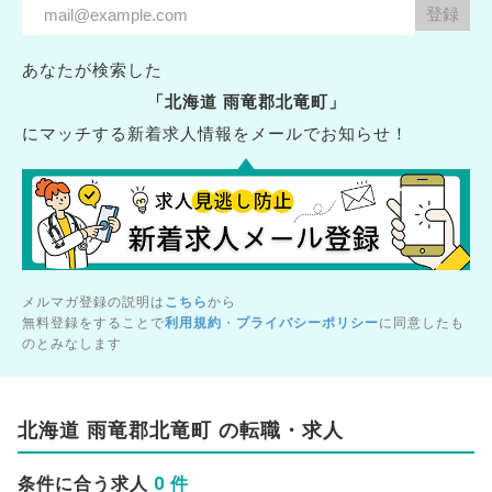
あなたが検索した
「北海道 雨竜郡北竜町」
にマッチする新着求人情報をメールでお知らせ！
メルマガ登録の説明は
こちら
から
無料登録をすることで
利用規約
・
プライバシーポリシー
に同意したも
のとみなします
北海道 雨竜郡北竜町 の転職・求人
0 件
条件に合う求人