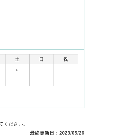
土
日
祝
○
-
-
-
-
-
てください。
最終更新日：2023/05/26