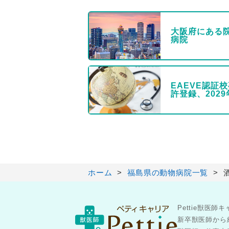
大阪府にある
病院
EAEVE認証
許登録、202
ホーム
福島県の動物病院一覧
Pettie獣
新卒獣医師から