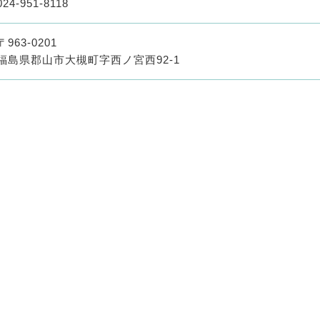
024-951-8118
〒963-0201
福島県郡山市大槻町字西ノ宮西92-1