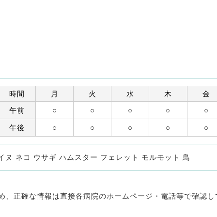
時間
月
火
水
木
金
午前
○
○
○
○
○
午後
○
○
○
○
○
イヌ ネコ ウサギ ハムスター フェレット モルモット 鳥
め、正確な情報は直接各病院のホームページ・電話等で確認し