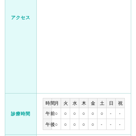
アクセス
時間
月
火
水
木
金
土
日
祝
午前
○
○
○
○
○
○
-
-
診療時間
午後
○
○
○
○
○
-
-
-