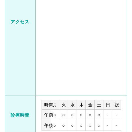
アクセス
時間
月
火
水
木
金
土
日
祝
午前
○
○
○
○
○
○
-
-
診療時間
午後
○
○
○
○
○
○
-
-