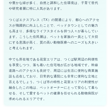
や豊かな緑が多く、自然と調和した住環境は、子育て世代
や研究者層に特に人気があります。
つくばエクスプレス（TX）の開通により、都心へのアクセ
スが飛躍的に向上したことで、ベッドタウンとしての魅力
も高まり、多様なライフスタイルを持つ人々が暮らしてい
ます。こうした住民層は、ペットを家族の一員として大切
にする意識が高く、質の高い動物医療へのニーズも大きい
と考えられます。
中でも所在地である花室エリアは、つくば駅周辺の利便性
を享受しつつ、落ち着いた住宅地が広がる地域です。幹線
道路へのアクセスも良好で、周辺には生活に便利な商業施
設も点在しており、日常的な通院にも非常に便利な立地と
言えるでしょう。つくば市の特性と花室エリアの利便性が
融合したこの地は、ペットオーナーにとって安心して暮ら
せる、そして愛するペットの健康を任せられる動物病院が
求められるエリアです。