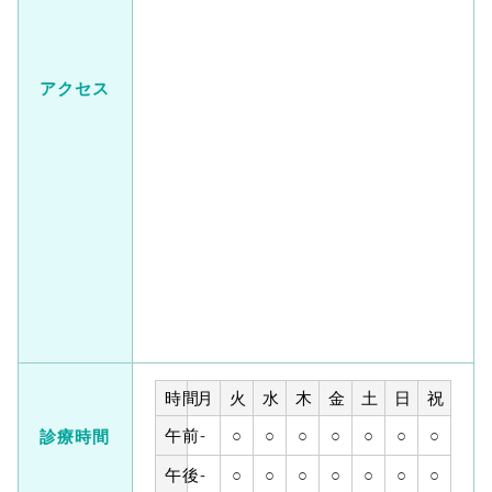
アクセス
時間
月
火
水
木
金
土
日
祝
午前
-
○
○
○
○
○
○
○
診療時間
午後
-
○
○
○
○
○
○
○