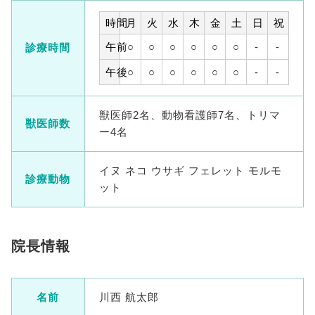
時間
月
火
水
木
金
土
日
祝
午前
○
○
○
○
○
○
-
-
診療時間
午後
○
○
○
○
○
○
-
-
獣医師2名、動物看護師7名、トリマ
獣医師数
ー4名
イヌ ネコ ウサギ フェレット モルモ
診療動物
ット
院長情報
名前
川西 航太郎