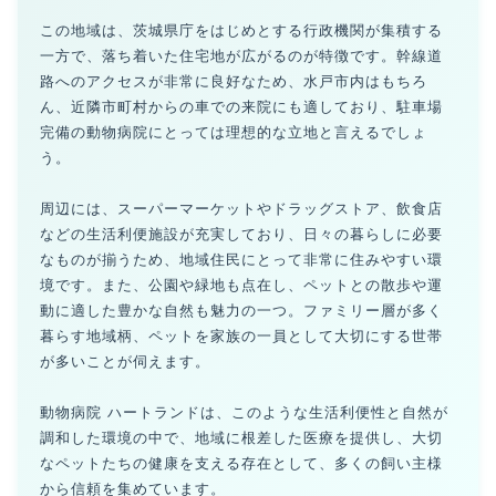
この地域は、茨城県庁をはじめとする行政機関が集積する
一方で、落ち着いた住宅地が広がるのが特徴です。幹線道
路へのアクセスが非常に良好なため、水戸市内はもちろ
ん、近隣市町村からの車での来院にも適しており、駐車場
完備の動物病院にとっては理想的な立地と言えるでしょ
う。
周辺には、スーパーマーケットやドラッグストア、飲食店
などの生活利便施設が充実しており、日々の暮らしに必要
なものが揃うため、地域住民にとって非常に住みやすい環
境です。また、公園や緑地も点在し、ペットとの散歩や運
動に適した豊かな自然も魅力の一つ。ファミリー層が多く
暮らす地域柄、ペットを家族の一員として大切にする世帯
が多いことが伺えます。
動物病院 ハートランドは、このような生活利便性と自然が
調和した環境の中で、地域に根差した医療を提供し、大切
なペットたちの健康を支える存在として、多くの飼い主様
から信頼を集めています。