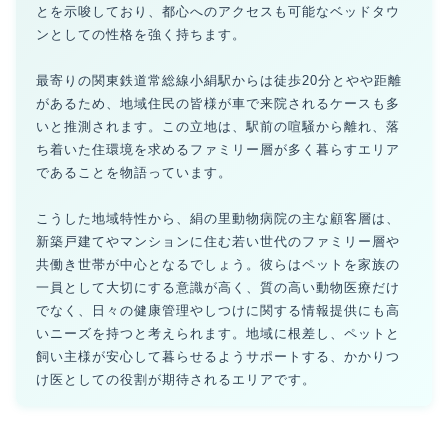
とを示唆しており、都心へのアクセスも可能なベッドタウ
ンとしての性格を強く持ちます。
最寄りの関東鉄道常総線小絹駅からは徒歩20分とやや距離
があるため、地域住民の皆様が車で来院されるケースも多
いと推測されます。この立地は、駅前の喧騒から離れ、落
ち着いた住環境を求めるファミリー層が多く暮らすエリア
であることを物語っています。
こうした地域特性から、絹の里動物病院の主な顧客層は、
新築戸建てやマンションに住む若い世代のファミリー層や
共働き世帯が中心となるでしょう。彼らはペットを家族の
一員として大切にする意識が高く、質の高い動物医療だけ
でなく、日々の健康管理やしつけに関する情報提供にも高
いニーズを持つと考えられます。地域に根差し、ペットと
飼い主様が安心して暮らせるようサポートする、かかりつ
け医としての役割が期待されるエリアです。