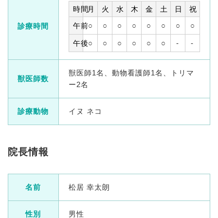
時間
月
火
水
木
金
土
日
祝
午前
○
○
○
○
○
○
○
○
診療時間
午後
○
○
○
○
○
○
-
-
獣医師1名、動物看護師1名、トリマ
獣医師数
ー2名
診療動物
イヌ ネコ
院長情報
名前
松居 幸太朗
性別
男性