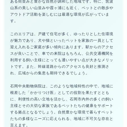
ある街並みと豊かな自然が調和した地域です。特に、筑波
山系の美しい山並みや霞ヶ浦にも近く、ペットとの散歩や
アウトドア活動を楽しむには最適な環境が広がっていま
す。
このエリアは、戸建て住宅が多く、ゆったりとした住環境
が魅力であり、犬や猫といったペットを家族の一員として
迎え入れるご家庭が多い傾向にあります。駅からのアクセ
スが良いことで、車での来院はもちろん、公共交通機関を
利用する飼い主様にとっても通いやすい点が大きなメリッ
トです。また、幹線道路からのアクセスも良好と推測さ
れ、広域からの集患も期待できるでしょう。
石岡中央動物病院は、このような地域特性の中で、地域に
根差した「かかりつけ医」としての役割を果たすととも
に、利便性の高い立地を活かし、石岡市内外の多くの飼い
主様とその大切な家族であるペットたちの健康をサポート
する拠点となるでしょう。自然豊かな環境で暮らすペット
たちの多様なニーズに応えられる、地域に不可欠な存在と
言えます。