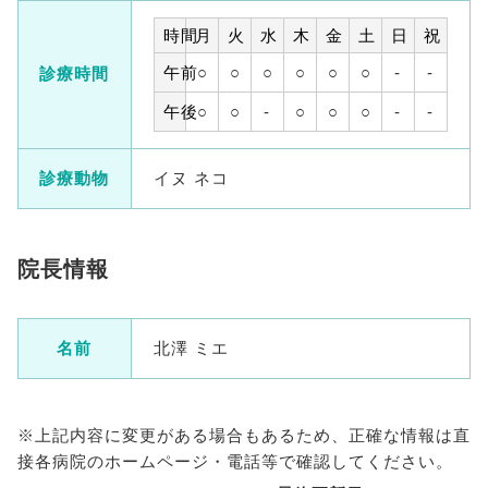
時間
月
火
水
木
金
土
日
祝
午前
○
○
○
○
○
○
-
-
診療時間
午後
○
○
-
○
○
○
-
-
診療動物
イヌ ネコ
院長情報
名前
北澤 ミエ
※上記内容に変更がある場合もあるため、正確な情報は直
接各病院のホームページ・電話等で確認してください。