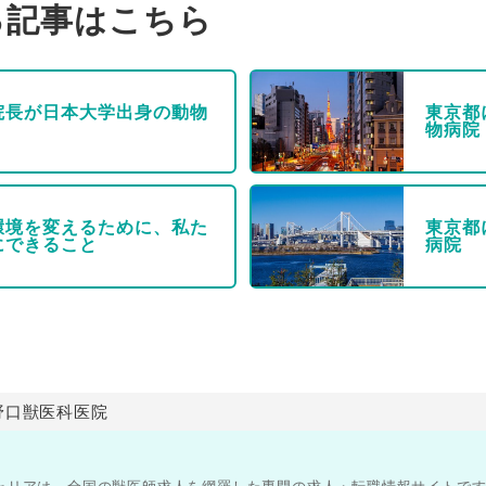
る記事はこちら
院長が日本大学出身の動物
東京都
物病院
環境を変えるために、私た
東京都
にできること
病院
野口獣医科医院