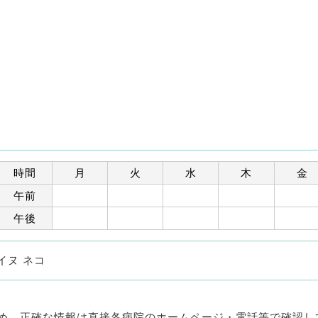
時間
月
火
水
木
金
午前
午後
イヌ ネコ
め、正確な情報は直接各病院のホームページ・電話等で確認し