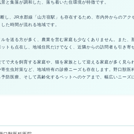
風景と集落が調和した、落ち着いた住環境が特徴です。
縦断し、JR水郡線「山方宿駅」も存在するため、市内外からのアク
とした時間が流れる地域です。
イルを送る方が多く、農業を営む家庭も少なくありません。また、
ポットも点在し、地域住民だけでなく、近隣からの訪問者も引き寄
建てで犬を飼育する家庭や、猫を家族として迎える家庭が多く見ら
や寄生虫対策など、地域特有の診療ニーズも存在します。野口獣医
ら予防医療、そして高齢化するペットへのケアまで、幅広いニーズ
野口獣医科医院