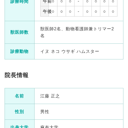
午前
○
○
○
-
○
○
○
○
診療時間
午後
○
○
○
-
○
○
○
○
獣医師2名、動物看護師兼トリマー2
獣医師数
名
診療動物
イヌ ネコ ウサギ ハムスター
院長情報
名前
江藤 正之
性別
男性
出身大学
麻布大学