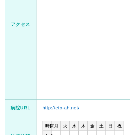
アクセス
病院URL
http://eto-ah.net/
時間
月
火
水
木
金
土
日
祝