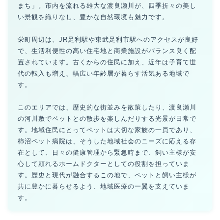
まち」。市内を流れる雄大な渡良瀬川が、四季折々の美し
い景観を織りなし、豊かな自然環境も魅力です。
栄町周辺は、JR足利駅や東武足利市駅へのアクセスが良好
で、生活利便性の高い住宅地と商業施設がバランス良く配
置されています。古くからの住民に加え、近年は子育て世
代の転入も増え、幅広い年齢層が暮らす活気ある地域で
す。
このエリアでは、歴史的な街並みを散策したり、渡良瀬川
の河川敷でペットとの散歩を楽しんだりする光景が日常で
す。地域住民にとってペットは大切な家族の一員であり、
柿沼ペット病院は、そうした地域社会のニーズに応える存
在として、日々の健康管理から緊急時まで、飼い主様が安
心して頼れるホームドクターとしての役割を担っていま
す。歴史と現代が融合するこの地で、ペットと飼い主様が
共に豊かに暮らせるよう、地域医療の一翼を支えていま
す。