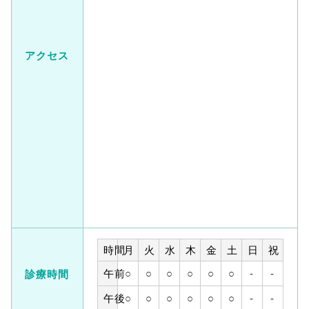
アクセス
時間
月
火
水
木
金
土
日
祝
午前
○
○
○
○
○
○
-
-
診療時間
午後
○
○
○
○
○
○
-
-