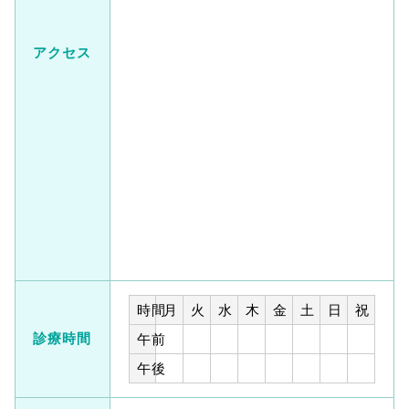
アクセス
時間
月
火
水
木
金
土
日
祝
診療時間
午前
午後