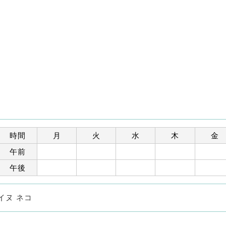
時間
月
火
水
木
金
午前
午後
イヌ ネコ