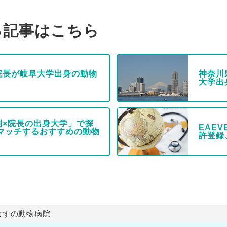
る記事はこちら
院長が岐阜大学出身の動物
神奈川
大学出
別×院長の出身大学」で探
EAE
にマッチするおすすめの動物
許登録
なすの動物病院