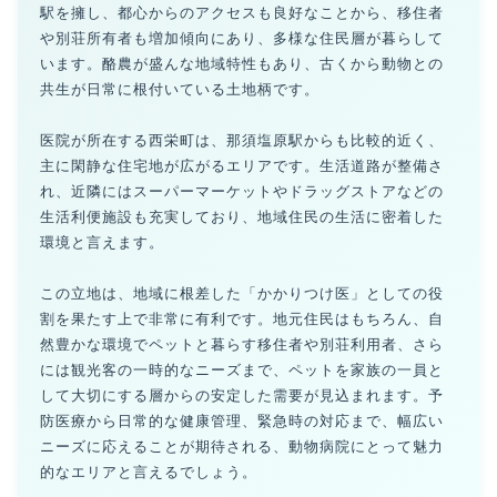
駅を擁し、都心からのアクセスも良好なことから、移住者
や別荘所有者も増加傾向にあり、多様な住民層が暮らして
います。酪農が盛んな地域特性もあり、古くから動物との
共生が日常に根付いている土地柄です。
医院が所在する西栄町は、那須塩原駅からも比較的近く、
主に閑静な住宅地が広がるエリアです。生活道路が整備さ
れ、近隣にはスーパーマーケットやドラッグストアなどの
生活利便施設も充実しており、地域住民の生活に密着した
環境と言えます。
この立地は、地域に根差した「かかりつけ医」としての役
割を果たす上で非常に有利です。地元住民はもちろん、自
然豊かな環境でペットと暮らす移住者や別荘利用者、さら
には観光客の一時的なニーズまで、ペットを家族の一員と
して大切にする層からの安定した需要が見込まれます。予
防医療から日常的な健康管理、緊急時の対応まで、幅広い
ニーズに応えることが期待される、動物病院にとって魅力
的なエリアと言えるでしょう。