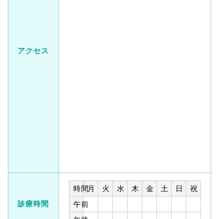
アクセス
時間
月
火
水
木
金
土
日
祝
診療時間
午前