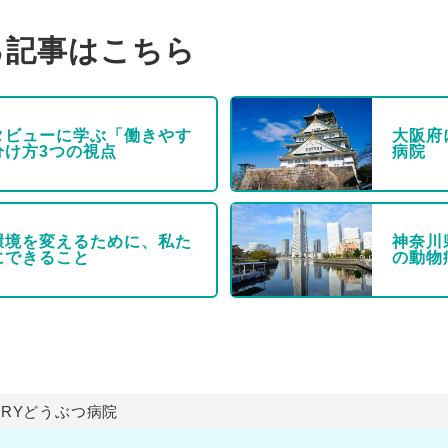
る記事はこちら
タビューに学ぶ「働きやす
大阪府
分け方3つの視点
病院
環境を変えるために、私た
神奈川
にできること
の動物
DRYどうぶつ病院