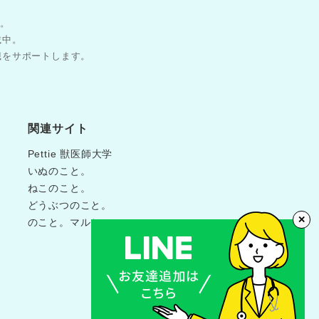
す。
載中。
職をサポートします。
関連サイト
Pettie 獣医師大学
いぬのこと。
ねこのこと。
どうぶつのこと。
✕
のこと。マルシェ
©Pettie獣医師キャリア.