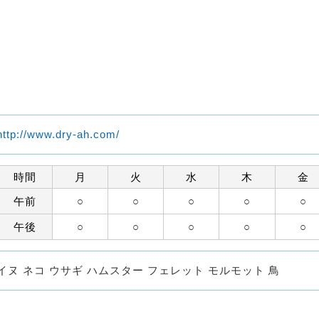
http://www.dry-ah.com/
時間
月
火
水
木
金
午前
○
○
○
○
○
午後
○
○
○
○
○
イヌ ネコ ウサギ ハムスター フェレット モルモット 鳥