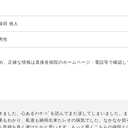
保田 侑人
男性
め、正確な情報は直接各病院のホームページ・電話等で確認し
ました。心あるﾒｯｾｰｼﾞを読んでまた涙してしまいました。
果もわかり、私達も納得出来たレオの病気でした。なかなか切
も気持ち良く逝けたかと思います。もっと早くこちらの病院と