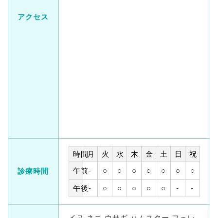
アクセス
時間
月
火
水
木
金
土
日
祝
午前
-
○
○
○
○
○
○
○
診療時間
午後
-
○
○
○
○
○
-
-
イヌ ネコ ウサギ ハムスター フェレ