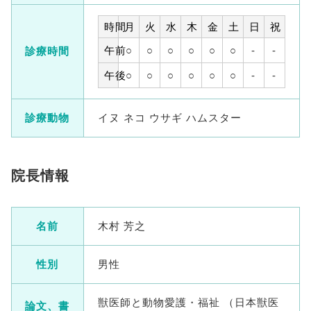
時間
月
火
水
木
金
土
日
祝
午前
○
○
○
○
○
○
-
-
診療時間
午後
○
○
○
○
○
○
-
-
診療動物
イヌ ネコ ウサギ ハムスター
院長情報
名前
木村 芳之
性別
男性
獣医師と動物愛護・福祉 （日本獣医
論文、書