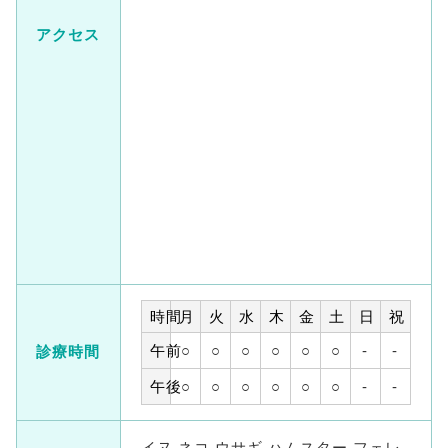
アクセス
時間
月
火
水
木
金
土
日
祝
午前
○
○
○
○
○
○
-
-
診療時間
午後
○
○
○
○
○
○
-
-
イヌ ネコ ウサギ ハムスター フェレ