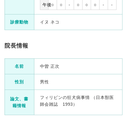
午後
○
○
-
○
○
○
-
-
診療動物
イヌ ネコ
院長情報
名前
中曽 正次
性別
男性
フィリピンの狂犬病事情 （日本獣医
論文、書
師会雑誌 1993）
籍情報