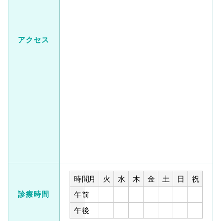
アクセス
時間
月
火
水
木
金
土
日
祝
診療時間
午前
午後