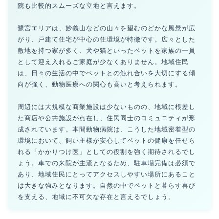
院も比較的スムーズな立地と言えます。
鷺宮エリアは、妙義山などの山々を望むのどかな風景が広
がり、戸建て住宅が中心の住環境が特徴です。広々とした
敷地を持つ家が多く、犬や猫といったペットを家族の一員
として迎え入れるご家庭が少なくありません。地域住民
は、日々の生活の中でペットとの触れ合いを大切にする傾
向が強く、動物医療への関心も高いと考えられます。
周辺には大規模な商業施設は少ないものの、地域に根差し
た商店や公共施設が点在し、住民同士のコミュニティが形
成されています。本間動物病院は、こうした地域密着型の
環境において、飼い主様が安心してペットの健康を任せら
れる「かかりつけ医」としての役割を強く期待されるでし
ょう。車での来院が主流となるため、駐車場完備は必須で
あり、地域住民にとってアクセスしやすい場所にあること
は大きな強みとなります。自然の中でペットと暮らす喜び
を支える、地域に不可欠な存在と言えるでしょう。