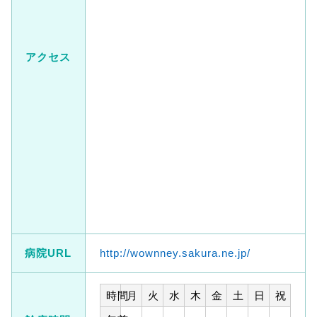
アクセス
病院URL
http://wownney.sakura.ne.jp/
時間
月
火
水
木
金
土
日
祝