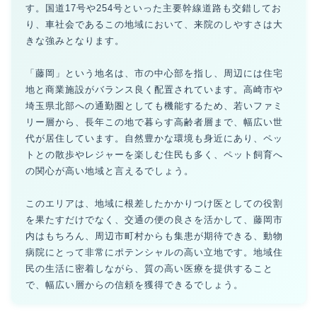
す。国道17号や254号といった主要幹線道路も交錯してお
り、車社会であるこの地域において、来院のしやすさは大
きな強みとなります。
「藤岡」という地名は、市の中心部を指し、周辺には住宅
地と商業施設がバランス良く配置されています。高崎市や
埼玉県北部への通勤圏としても機能するため、若いファミ
リー層から、長年この地で暮らす高齢者層まで、幅広い世
代が居住しています。自然豊かな環境も身近にあり、ペッ
トとの散歩やレジャーを楽しむ住民も多く、ペット飼育へ
の関心が高い地域と言えるでしょう。
このエリアは、地域に根差したかかりつけ医としての役割
を果たすだけでなく、交通の便の良さを活かして、藤岡市
内はもちろん、周辺市町村からも集患が期待できる、動物
病院にとって非常にポテンシャルの高い立地です。地域住
民の生活に密着しながら、質の高い医療を提供すること
で、幅広い層からの信頼を獲得できるでしょう。