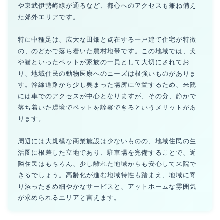
や東武伊勢崎線が通るなど、都心へのアクセスも兼ね備え
た郊外エリアです。
特に中種足は、広大な田畑と点在する一戸建て住宅が特徴
の、のどかで落ち着いた農村地帯です。この地域では、犬
や猫といったペットが家族の一員として大切にされてお
り、地域住民の動物医療へのニーズは根強いものがありま
す。幹線道路から少し奥まった場所に位置するため、来院
には車でのアクセスが中心となりますが、その分、静かで
落ち着いた環境でペットを診察できるというメリットがあ
ります。
周辺には大規模な商業施設は少ないものの、地域住民の生
活圏に根差した立地であり、駐車場を完備することで、近
隣住民はもちろん、少し離れた地域からも安心して来院で
きるでしょう。高齢化が進む地域特性も踏まえ、地域に寄
り添ったきめ細やかなサービスと、アットホームな雰囲気
が求められるエリアと言えます。