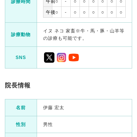
午前
○
-
○
○
○
○
○
○
診療時間
午後
○
-
○
○
○
○
○
○
イヌ ネコ 家畜※牛・馬・豚・山羊等
診療動物
の診療も可能です。
SNS
院長情報
名前
伊藤 宏太
性別
男性