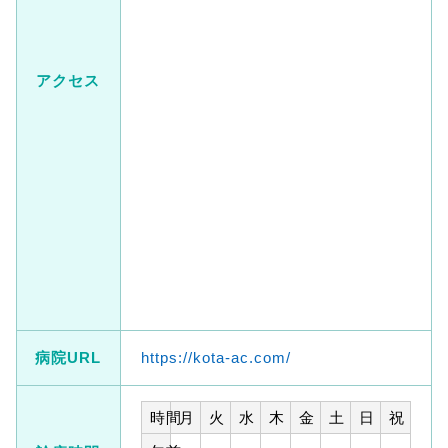
アクセス
病院URL
https://kota-ac.com/
時間
月
火
水
木
金
土
日
祝