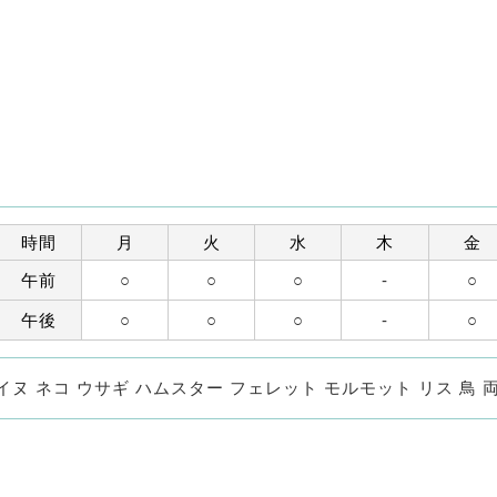
時間
月
火
水
木
金
午前
○
○
○
-
○
午後
○
○
○
-
○
イヌ ネコ ウサギ ハムスター フェレット モルモット リス 鳥 