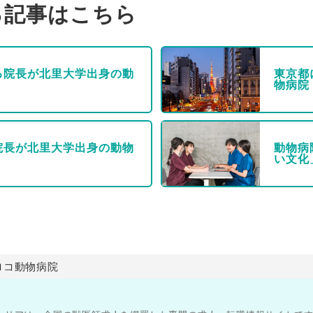
る記事はこちら
る院長が北里大学出身の動
東京都
物病院
院長が北里大学出身の動物
動物病
い文化
ロコ動物病院