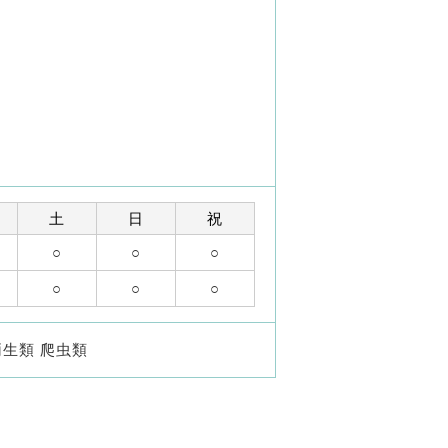
土
日
祝
○
○
○
○
○
○
両生類 爬虫類