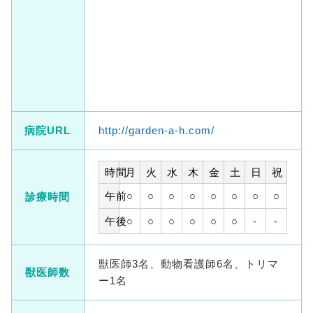
病院URL
http://garden-a-h.com/
時間
月
火
水
木
金
土
日
祝
午前
○
○
○
○
○
○
○
○
診療時間
午後
○
○
○
○
○
○
-
-
獣医師3名、動物看護師6名、トリマ
獣医師数
ー1名