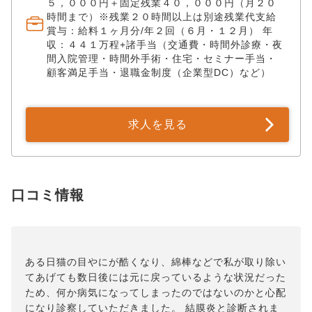
５，０００円＋固定残業４０，０００円（月２０
時間まで）※残業２０時間以上は別途残業代支給
賞与：給料１ヶ月分/年２回（６月・１２月） 年
収：４４１万程+諸手当（交通費・時間外診療・夜
間入院管理・時間外手術・住宅・セミナー手当・
顧客満足手当・退職金制度（企業型DC）など）
求人を見る
口コミ情報
ある日猫の目やにが酷くなり、綿棒などで私が取り除い
てあげても数日後には元に戻っているような状況だった
ため、何か病気になってしまったのではないのかと心配
になり診察していただきました。 結膜炎と診断されま