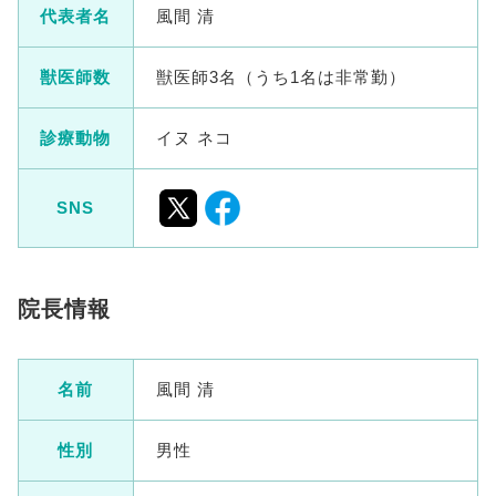
代表者名
風間 清
獣医師数
獣医師3名（うち1名は非常勤）
診療動物
イヌ ネコ
SNS
院長情報
名前
風間 清
性別
男性