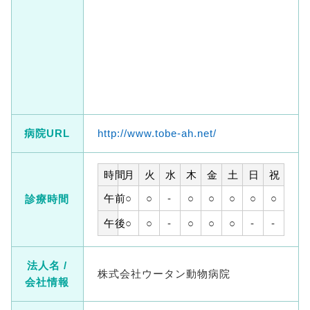
病院URL
http://www.tobe-ah.net/
時間
月
火
水
木
金
土
日
祝
午前
○
○
-
○
○
○
○
○
診療時間
午後
○
○
-
○
○
○
-
-
法人名 /
株式会社ウータン動物病院
会社情報